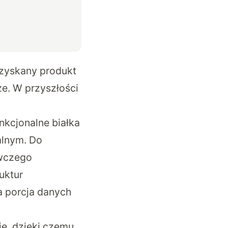
Uzyskany produkt
e. W przyszłości
nkcjonalne białka
alnym. Do
awczego
uktur
a porcja danych
ję, dzięki czemu