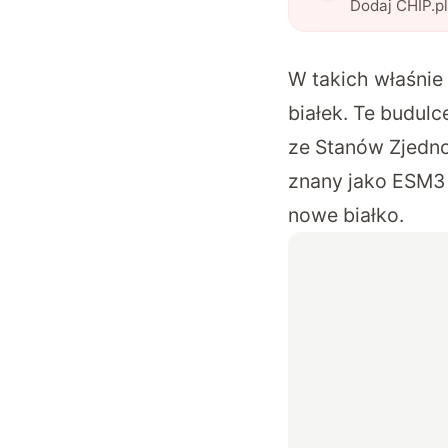
Dodaj CHIP.p
W takich właśnie
białek. Te budul
ze Stanów Zjedno
znany jako ESM3 (
nowe białko.