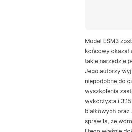
Model ESM3 zosta
końcowy okazał s
takie narzędzie 
Jego autorzy wyj
niepodobne do c
wyszkolenia zas
wykorzystali 3,15
białkowych oraz 
sprawiła, że wdr
I tego właśnie d