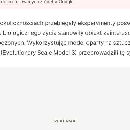
l do preferowanych źródeł w Google
 okolicznościach przebiegały eksperymenty poś
ce biologicznego życia stanowiły obiekt zaintere
czonych. Wykorzystując model oparty na sztuczne
Evolutionary Scale Model 3) przeprowadzili tę sy