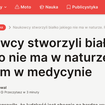
ty
Moto
Nauka
Publicystyka
Naukowcy stworzyli białko jakiego nie ma w naturze
ka
wcy stworzyli bia
o nie ma w naturz
om w medycynie
owal
Przeczytasz w
3
minuty
sprawiła, że ludzkość jest obecnie na bardzo 