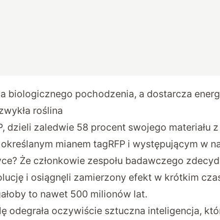
a biologicznego pochodzenia, a dostarcza energi
zwykła roślina
dzieli zaledwie 58 procent swojego materiału z
określanym mianem tagRFP i występującym w na
yce? Że członkowie zespołu badawczego zdecy
lucję i osiągnęli zamierzony efekt w krótkim cza
łoby to nawet 500 milionów lat.
lę odegrała oczywiście sztuczna inteligencja, kt