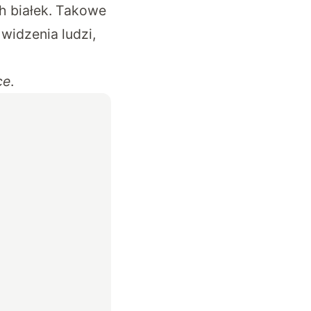
h białek. Takowe
widzenia ludzi,
i
ce
.