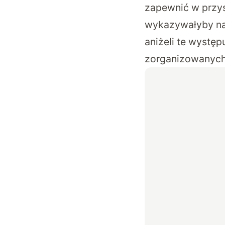
zapewnić w przys
wykazywałyby nat
aniżeli te wystę
zorganizowanych