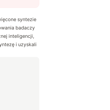
więcone syntezie
sowania badaczy
j inteligencji,
ntezę i uzyskali