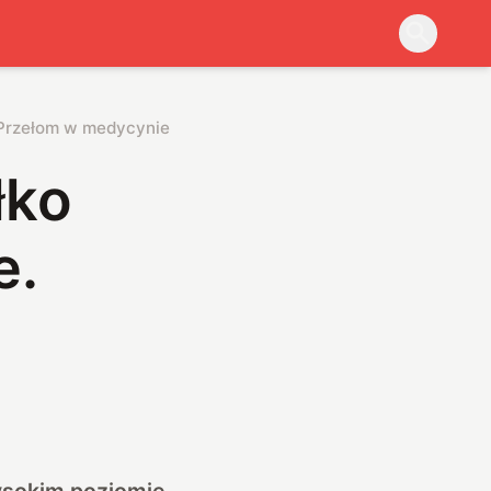
. Przełom w medycynie
łko
e.
wysokim poziomie