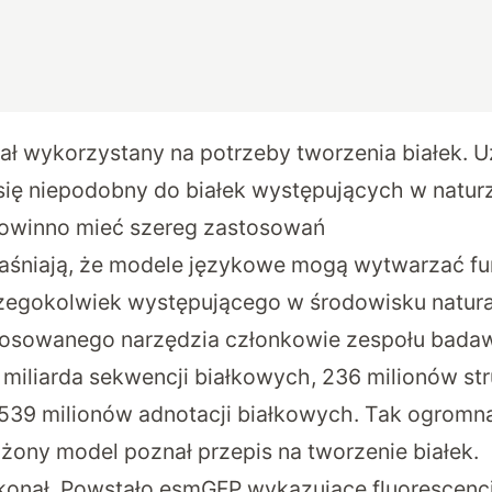
ł wykorzystany na potrzeby tworzenia białek. 
ię niepodobny do białek występujących w naturz
powinno mieć szereg zastosowań
aśniają, że modele językowe mogą wytwarzać fu
zegokolwiek występującego w środowisku natur
tosowanego narzędzia członkowie zespołu bad
 miliarda sekwencji białkowych, 236 milionów str
539 milionów adnotacji białkowych. Tak ogromn
ożony model poznał przepis na tworzenie białek.
okonał. Powstało esmGFP wykazujące fluorescenc