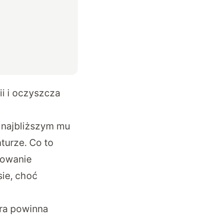
i i oczyszcza
 najbliższym mu
turze. Co to
dowanie
sie, choć
óra powinna