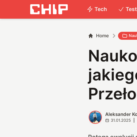
Tech
Tes
Home
Nau
Nauko
jakieg
Przeł
Aleksander K
A
31.01.2025
|
Potęga ewolucji 