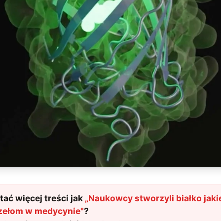
ać więcej treści jak
„
Naukowcy stworzyli białko jaki
rzełom w medycynie
"
?