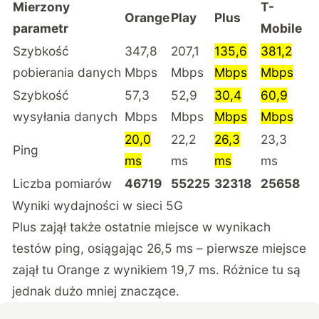
Mierzony
T-
Orange
Play
Plus
parametr
Mobile
Szybkość
347,8
207,1
135,6
381,2
pobierania danych
Mbps
Mbps
Mbps
Mbps
Szybkość
57,3
52,9
30,4
60,9
wysyłania danych
Mbps
Mbps
Mbps
Mbps
20,0
22,2
26,3
23,3
Ping
ms
ms
ms
ms
Liczba pomiarów
46719
55225
32318
25658
Wyniki wydajności w sieci 5G
Plus zajął także ostatnie miejsce w wynikach
testów ping, osiągając 26,5 ms – pierwsze miejsce
zajął tu Orange z wynikiem 19,7 ms. Różnice tu są
jednak dużo mniej znaczące.