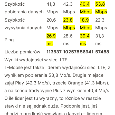
Szybkość
41,3
42,3
40,4
53,8
pobierania danych
Mbps
Mbps
Mbps
Mbps
Szybkość
20,6
23,8
18,9
22,3
wysyłania danych
Mbps
Mbps
Mbps
Mbps
26,9
28,6
39,4
31,3
Ping
ms
ms
ms
ms
Liczba pomiarów
113537
102578
56941
57488
Wyniki wydajności w sieci LTE
T-Mobile jest także liderem wydajności sieci LTE, z
wynikiem pobierania 53,8 Mb/s. Drugie miejsce
zajął Play (42,3 Mb/s), trzecie Orange (41,3 Mb/s),
a na końcu tradycyjnie Plus z wynikiem 40,4 Mb/s.
O ile lider jest tu wyraźny, to różnice w reszcie
stawki nie są jednak duże. Podobnie jest, jeśli
chodzi o prędkość wysyłania danych – liderem