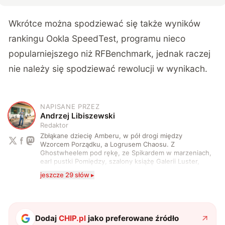
Wkrótce można spodziewać się także wyników
rankingu Ookla SpeedTest, programu nieco
popularniejszego niż RFBenchmark, jednak raczej
nie należy się spodziewać rewolucji w wynikach.
NAPISANE PRZEZ
A
Andrzej Libiszewski
Redaktor
Zbłąkane dziecię Amberu, w pół drogi między
Wzorcem Porządku, a Logrusem Chaosu. Z
Ghostwheelem pod rękę, ze Spikardem w marzeniach,
earl pustki Pomiędzy, szalony książę Galerii Luster,
karta Tarota nakreślona między wtedy, a teraz. A
jeszcze 29 słów ▸
serio? Pisaniem o szeroko pojętej technice o zajmuję
się od 2017 roku. Poza tym kocham fotografię, książki,
fantastykę i koty. W wolnych chwilach słucham muzyki
i gram w gry :)
Dodaj
CHIP.pl
jako preferowane źródło