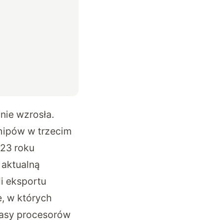
nie wzrosła.
hipów w trzecim
023 roku
 aktualną
i eksportu
e, w których
lasy procesorów