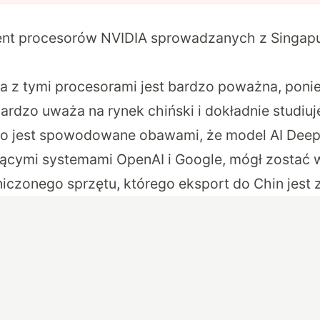
ent procesorów NVIDIA sprowadzanych z Singap
a z tymi procesorami jest bardzo poważna, pon
ardzo uważa na rynek chiński i dokładnie studiuj
wo jest spowodowane obawami, że model AI DeepS
odącymi systemami OpenAI i Google, mógł zosta
niczonego sprzętu, którego eksport do Chin jest