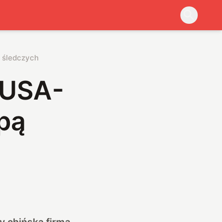
 śledczych
 USA-
pą
y chińska firma