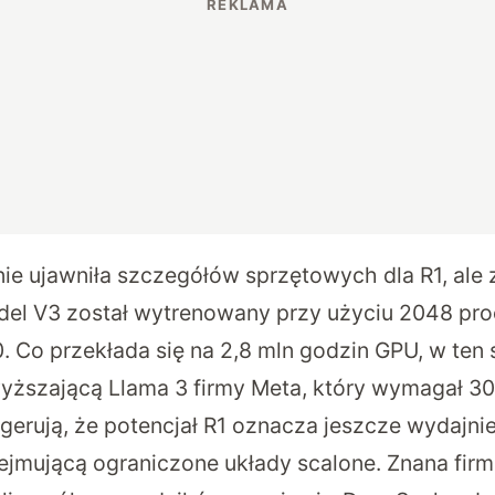
e ujawniła szczegółów sprzętowych dla R1, ale zd
del V3 został wytrenowany przy użyciu 2048 pr
. Co przekłada się na 2,8 mln godzin GPU, w ten
ższającą Llama 3 firmy Meta, który wymagał 30
gerują, że potencjał R1 oznacza jeszcze wydajni
bejmującą ograniczone układy scalone. Znana fir