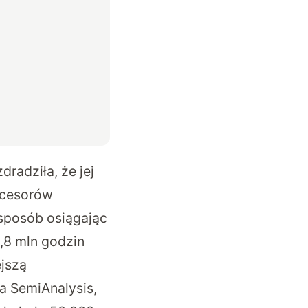
radziła, że jej
ocesorów
 sposób osiągając
,8 mln godzin
ejszą
ma SemiAnalysis,