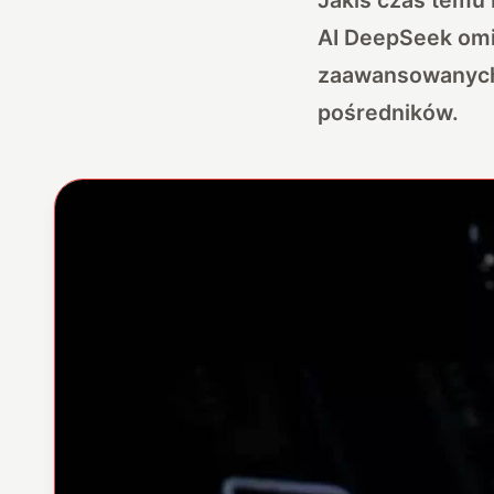
AI DeepSeek omi
zaawansowanych 
pośredników.