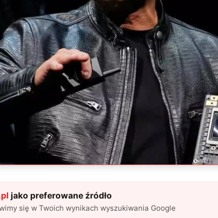
pl
jako preferowane źródło
awimy się w Twoich wynikach wyszukiwania Google