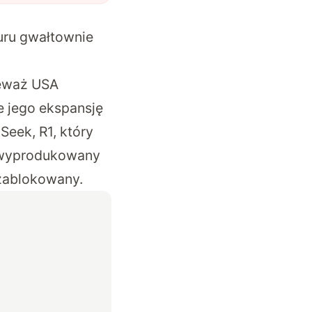
uru gwałtownie
ieważ USA
e jego ekspansję
eek, R1, który
ć wyprodukowany
 zablokowany.