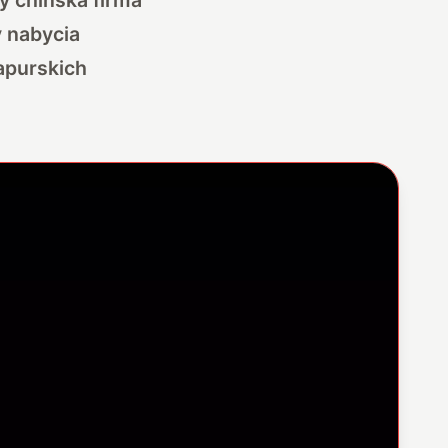
 nabycia
apurskich