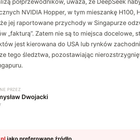
alizą półprzewodników, uważa, że DeepSeek naby
cznych NVIDIA Hopper, w tym mieszankę H100, H
 że jej raportowane przychody w Singapurze odzw
tów „fakturą”. Zatem nie są to miejsca docelowe, s
tów jest kierowana do USA lub rynków zachodni
ze tego śledztwa, pozostawiając nierozstrzygnię
ngapuru.
NE PRZEZ
mysław Dwojacki
r
pl
jako preferowane źródło