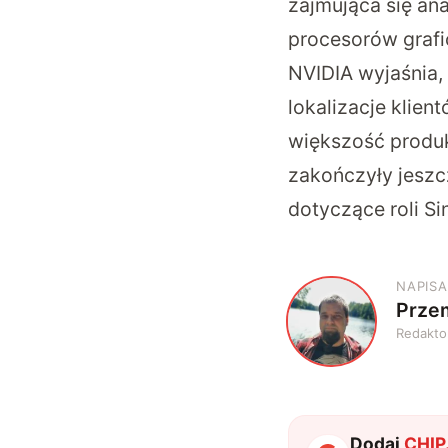
zajmująca się an
procesorów grafi
NVIDIA wyjaśnia,
lokalizacje klien
większość produk
zakończyły jeszc
dotyczące roli Si
NAPISA
Prze
P
Redakto
Dodaj
CHIP.