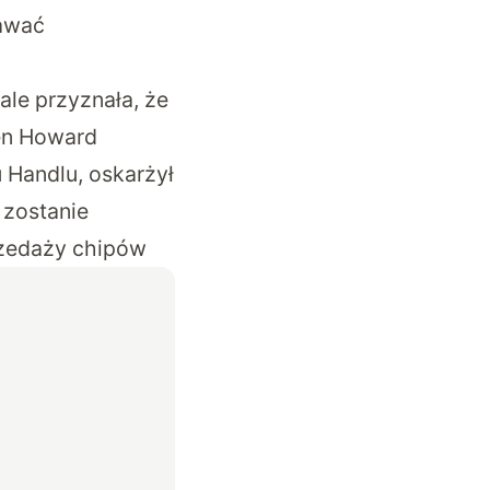
dawać
ale przyznała, że
en Howard
 Handlu, oskarżył
 zostanie
rzedaży chipów