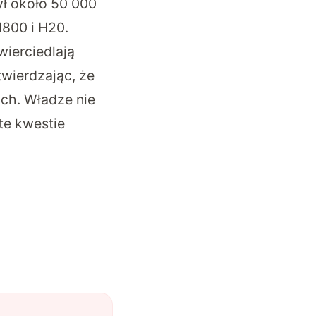
ł około 50 000
800 i H20.
ierciedlają
twierdzając, że
ch. Władze nie
te kwestie