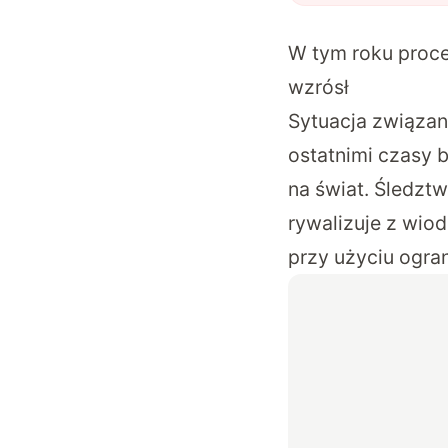
W tym roku proc
wzrósł
Sytuacja związan
ostatnimi czasy b
na świat. Śledzt
rywalizuje z wi
przy użyciu ogra