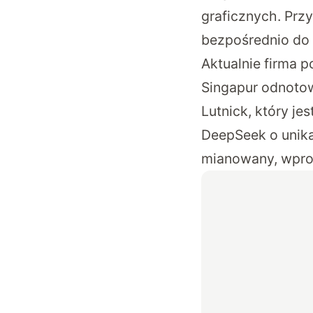
graficznych. Prz
bezpośrednio do 
Aktualnie firma p
Singapur odnoto
Lutnick, który j
DeepSeek o unika
mianowany, wpro