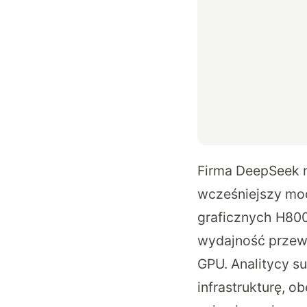
Firma DeepSeek ni
wcześniejszy mo
graficznych H800
wydajność przewy
GPU. Analitycy su
infrastrukturę, o