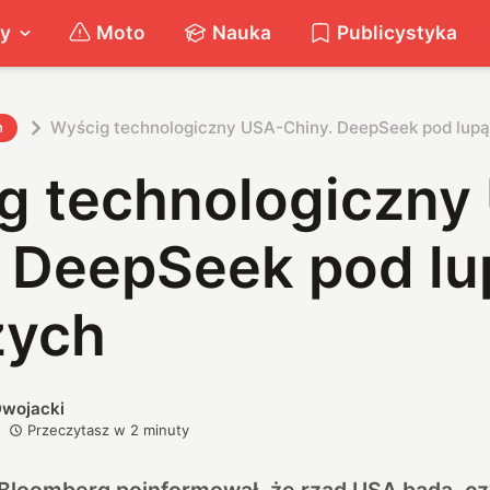
ty
Moto
Nauka
Publicystyka
Wyścig technologiczny USA-Chiny. DeepSeek pod lupą
h
g technologiczny
. DeepSeek pod lu
zych
wojacki
Przeczytasz w
2
minuty
Bloomberg poinformował, że rząd USA bada, cz