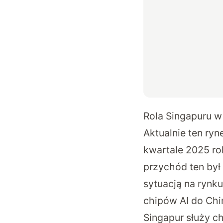
Rola Singapuru w
Aktualnie ten r
kwartale 2025 ro
przychód ten był
sytuacją na rynk
chipów AI do Chin
Singapur służy c