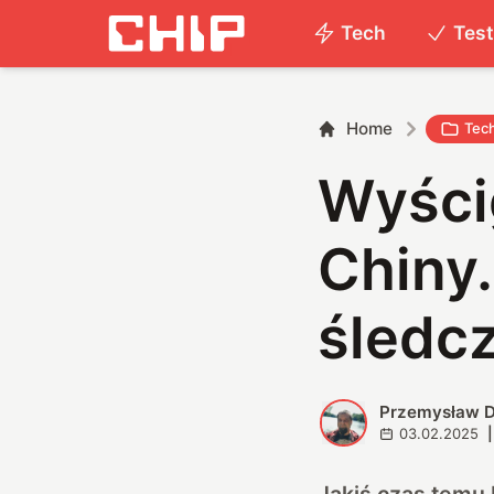
Tech
Tes
Home
Tec
Wyści
Chiny
śledc
Przemysław D
P
03.02.2025
|
Jakiś czas temu 