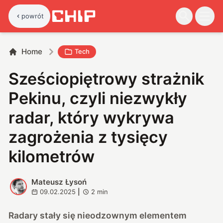
powrót
Home
Tech
Sześciopiętrowy strażnik
Pekinu, czyli niezwykły
radar, który wykrywa
zagrożenia z tysięcy
kilometrów
Mateusz Łysoń
M
09.02.2025
|
2
min
Radary stały się nieodzownym elementem