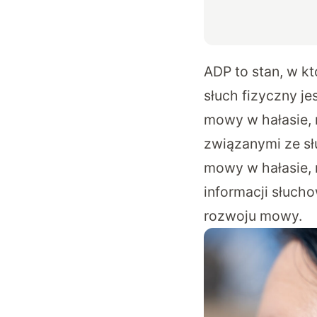
ADP to stan, w k
słuch fizyczny j
mowy w hałasie,
związanymi ze sł
mowy w hałasie,
informacji słuc
rozwoju mowy.