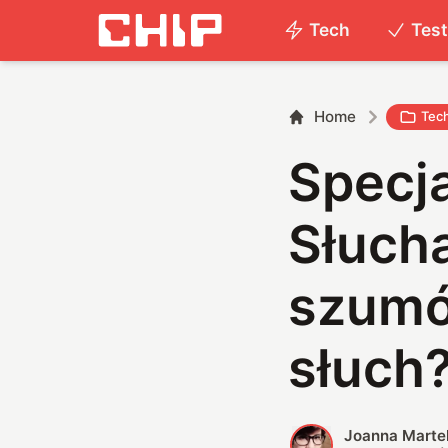
Tech
Tes
Home
Tec
Specja
Słuch
szumó
słuch
Joanna Marte
J