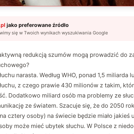
pl
jako preferowane źródło
awimy się w Twoich wynikach wyszukiwania Google
 aktywną redukcją szumów mogą prowadzić do z
łuchowego?
łuchu narasta.
Według WHO
, ponad 1,5 miliarda l
słuchu, z czego prawie 430 milionów z takim, kt
ść.
Dodatkowo
miliard osób ma problemy ze słuc
unikację ze światem. Szacuje się, że do 2050 rok
a na cztery osoby) na świecie będzie miało jakieś u
osoby może mieć ubytek słuchu. W Polsce z nie