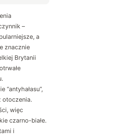
enia
zynnik –
ularniejsze, a
e znacznie
kiej Brytanii
gotrwałe
u.
e “antyhałasu”,
z otoczenia.
ci, więc
kie czarno-białe.
ami i