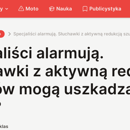
ty
Moto
Nauka
Publicystyka
Specjaliści alarmują. Słuchawki z aktywną redukcją 
h
liści alarmują.
awki z aktywną re
w mogą uszkadz
?
klas