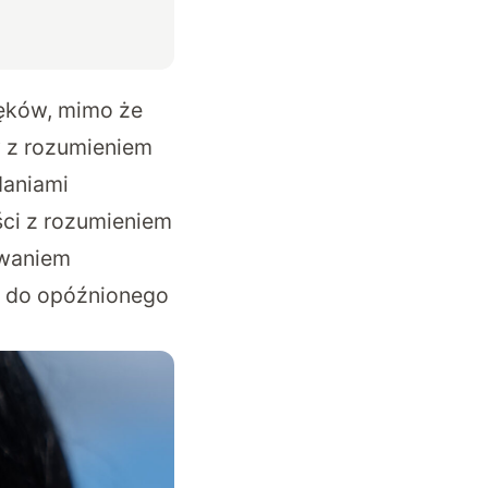
ięków, mimo że
y z rozumieniem
daniami
ści z rozumieniem
ywaniem
ć do opóźnionego