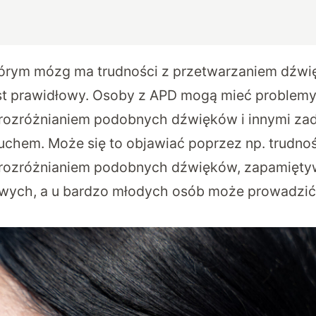
tórym mózg ma trudności z przetwarzaniem dźw
est prawidłowy. Osoby z APD mogą mieć problem
 rozróżnianiem podobnych dźwięków i innymi za
uchem. Może się to objawiać poprzez np. trudno
 rozróżnianiem podobnych dźwięków, zapamięt
howych, a u bardzo młodych osób może prowadzi