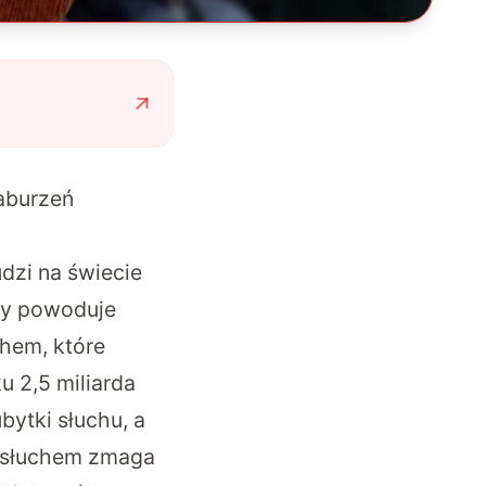
aburzeń
udzi na świecie
óry powoduje
hem, które
u 2,5 miliarda
bytki słuchu, a
dosłuchem zmaga