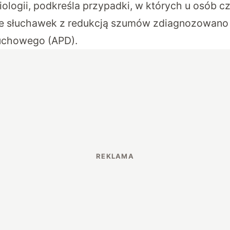
iologii, podkreśla przypadki, w których u osób c
ze słuchawek z redukcją szumów zdiagnozowano
łuchowego (APD).