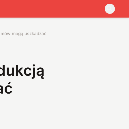
szumów mogą uszkadzać słuch?
dukcją
ać