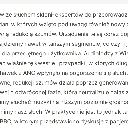
w ze słuchem skłonił ekspertów do przeprowadz
ań, w których wzięto pod uwagę również nowy c
wną redukcją szumów. Urządzenia te są coraz pop
jdziemy nawet w tańszym segmencie, co czyni j
 dla przeciętnego użytkownika. Audiolodzy z Wiel
ć właśnie tę kwestię i przypadki, w których dłu
hawek z ANC wpłynęło na pogorszenie się słuch
wnej redukcji szumów działa poprzez generowani
owej o odwróconej fazie, która neutralizuje hałas 
my słuchać muzyki na niższym poziomie głośnoś
nimy nasz słuch. W praktyce nie jest to jednak ta
 BBC
, w którym przedstawiono dyskusje z pacjent