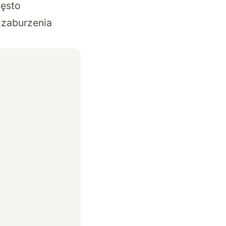
zęsto
 zaburzenia