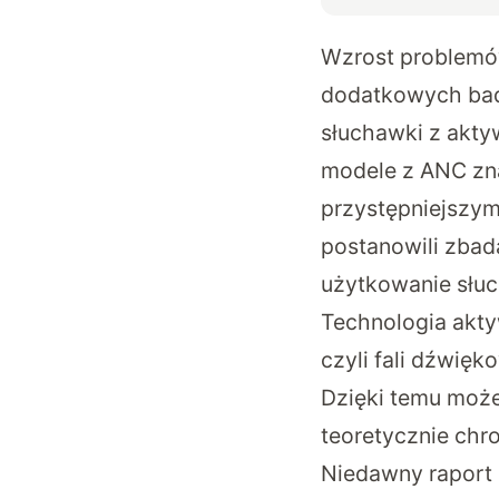
Wzrost problemó
dodatkowych bad
słuchawki z akty
modele z ANC zna
przystępniejszym
postanowili zbada
użytkowanie słuc
Technologia akty
czyli fali dźwięk
Dzięki temu może
teoretycznie chro
Niedawny
raport