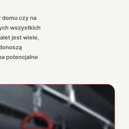
w domu czy na
tych wszystkich
let jest wiele,
 donoszą
na potencjalne