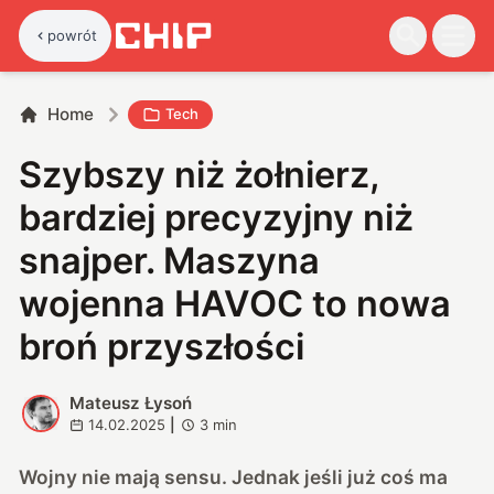
powrót
Home
Tech
Szybszy niż żołnierz,
bardziej precyzyjny niż
snajper. Maszyna
wojenna HAVOC to nowa
broń przyszłości
Mateusz Łysoń
M
14.02.2025
|
3
min
Wojny nie mają sensu. Jednak jeśli już coś ma