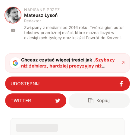
NAPISANE PRZEZ
M
Mateusz Łysoń
Redaktor
Związany z mediami od 2016 roku. Twórca gier, autor
tekstów przeróżnej maści, które można liczyć w
dziesiątkach tysięcy oraz książki Powrót do Korzeni.
Chcesz czytać więcej treści jak
„
Szybszy
niż żołnierz, bardziej precyzyjny niż
snajper. Maszyna wojenna HAVOC to nowa
broń przyszłości
"
?
UDOSTĘPNIJ
TWITTER
Kopiuj