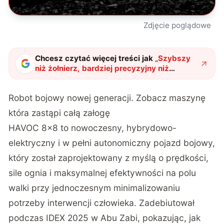
Zdjęcie poglądowe
Chcesz czytać więcej treści jak
„
Szybszy
niż żołnierz, bardziej precyzyjny niż
snajper. Maszyna wojenna HAVOC to nowa
broń przyszłości
"
?
Robot bojowy nowej generacji. Zobacz maszynę
która zastąpi całą załogę
HAVOC 8×8 to nowoczesny, hybrydowo-
elektryczny i w pełni autonomiczny pojazd bojowy,
który został zaprojektowany z myślą o prędkości,
sile ognia i maksymalnej efektywności na polu
walki przy jednoczesnym minimalizowaniu
potrzeby interwencji człowieka. Zadebiutował
podczas IDEX 2025 w Abu Zabi, pokazując, jak