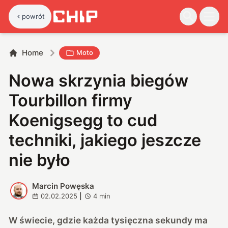
powrót
Home
Moto
Nowa skrzynia biegów
Tourbillon firmy
Koenigsegg to cud
techniki, jakiego jeszcze
nie było
Marcin Powęska
M
02.02.2025
|
4
min
W świecie, gdzie każda tysięczna sekundy ma