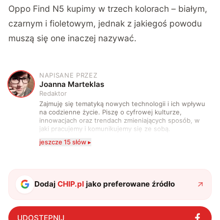
Oppo Find N5 kupimy w trzech kolorach – białym,
czarnym i fioletowym, jednak z jakiegoś powodu
muszą się one inaczej nazywać.
NAPISANE PRZEZ
J
Joanna Marteklas
Redaktor
Zajmuję się tematyką nowych technologii i ich wpływu
na codzienne życie. Piszę o cyfrowej kulturze,
innowacjach oraz trendach zmieniających sposób, w
jaki pracujemy i komunikujemy się ze sobą.
Szczególnie interesuje mnie relacja między rozwojem
jeszcze 15 słów ▸
technologii a współczesną popkulturą. W wolnych
chwilach zakopuję się w książkach i komiksach —
najczęściej w fantastyce i wuxia.
Dodaj
CHIP.pl
jako preferowane źródło
UDOSTĘPNIJ