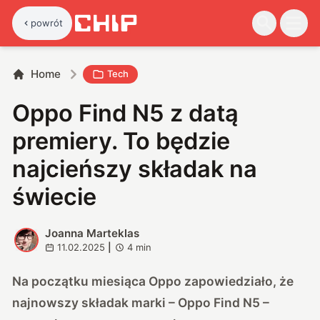
powrót
Home
Tech
Oppo Find N5 z datą
premiery. To będzie
najcieńszy składak na
świecie
Joanna Marteklas
J
11.02.2025
|
4
min
Na początku miesiąca Oppo zapowiedziało, że
najnowszy składak marki – Oppo Find N5 –