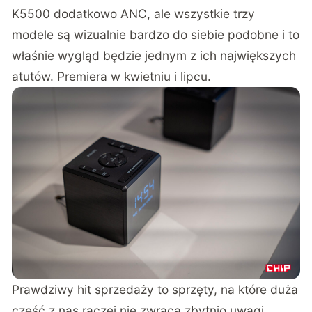
K5500 dodatkowo ANC, ale wszystkie trzy
modele są wizualnie bardzo do siebie podobne i to
właśnie wygląd będzie jednym z ich największych
atutów. Premiera w kwietniu i lipcu.
Prawdziwy hit sprzedaży to sprzęty, na które duża
część z nas raczej nie zwraca zbytnio uwagi.