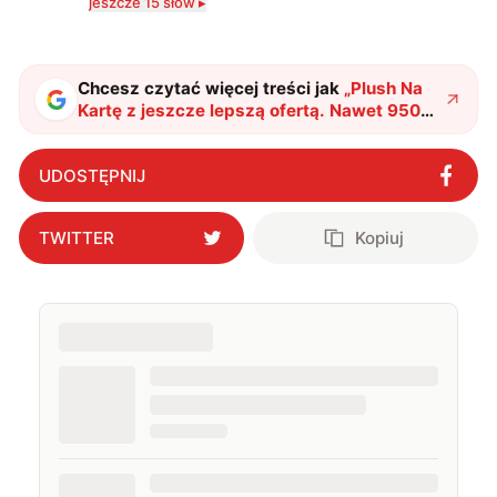
jeszcze 15 słów ▸
technologii a współczesną popkulturą. W wolnych
chwilach zakopuję się w książkach i komiksach —
najczęściej w fantastyce i wuxia.
Chcesz czytać więcej treści jak
„
Plush Na
Kartę z jeszcze lepszą ofertą. Nawet 9500
GB, które nie przepadają i tańsze pakiety
cykliczne
"
?
UDOSTĘPNIJ
TWITTER
Kopiuj