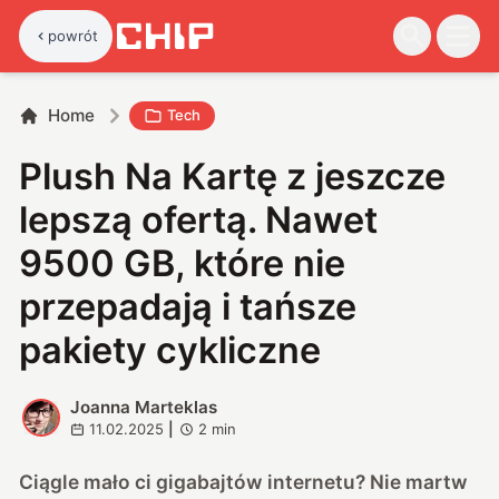
powrót
Home
Tech
Plush Na Kartę z jeszcze
lepszą ofertą. Nawet
9500 GB, które nie
przepadają i tańsze
pakiety cykliczne
Joanna Marteklas
J
11.02.2025
|
2
min
Ciągle mało ci gigabajtów internetu? Nie martw