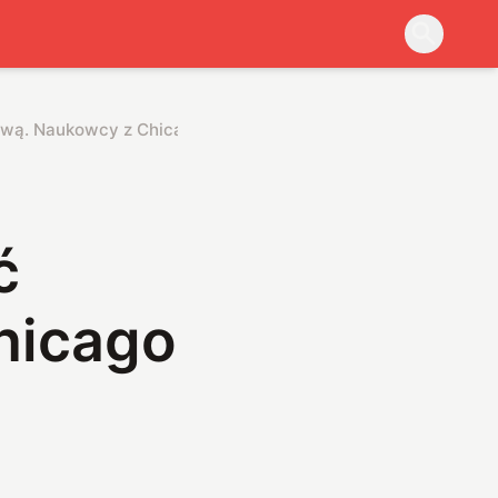
wą. Naukowcy z Chicago dokonali przełomu
ć
hicago