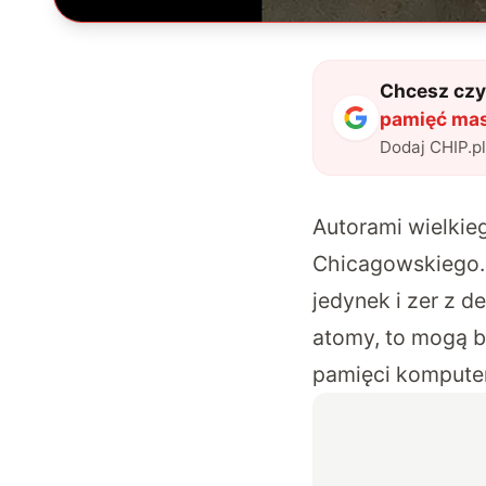
Chcesz czyt
pamięć mas
Dodaj CHIP.p
Autorami wielkie
Chicagowskiego. 
jedynek i zer z d
atomy, to mogą 
pamięci komputer