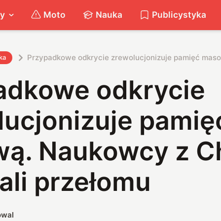
ty
Moto
Nauka
Publicystyka
Przypadkowe odkrycie zrewolucjonizuje pamięć maso
ka
adkowe odkrycie
lucjonizuje pamię
ą. Naukowcy z C
ali przełomu
owal