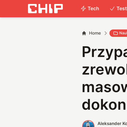
Tech
Tes
Home
Nau
Przyp
zrewo
masow
dokon
Aleksander K
A