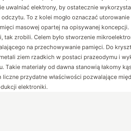
ie uwalniać elektrony, by ostatecznie wykorzysta
odczytu. To z kolei mogło oznaczać utorowanie 
mięci masowej opartej na opisywanej koncepcji.
, tak zrobili. Celem było stworzenie mikroelektr
alającego na przechowywanie pamięci. Do krysz
 metali ziem rzadkich w postaci prazeodymu i wyk
tru. Takie materiały od dawna stanowią łakomy ką
h liczne przydatne właściwości pozwalające międ
ukcji elektroniki.