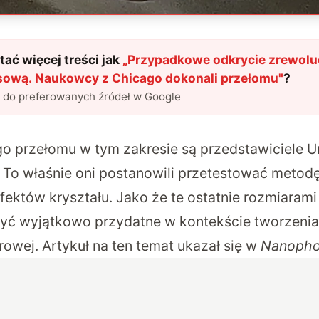
ać więcej treści jak
„
Przypadkowe odkrycie zrewolu
ową. Naukowcy z Chicago dokonali przełomu
"
?
l do preferowanych źródeł w Google
go przełomu w tym zakresie są przedstawiciele U
To właśnie oni postanowili przetestować metod
efektów kryształu. Jako że te ostatnie rozmiaram
być wyjątkowo przydatne w kontekście tworzeni
owej. Artykuł na ten temat ukazał się w
Nanopho