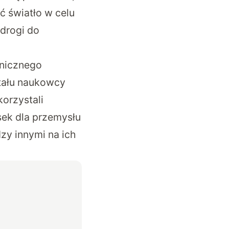
ć światło w celu
drogi do
onicznego
tału naukowcy
orzystali
sek dla przemysłu
zy innymi na ich