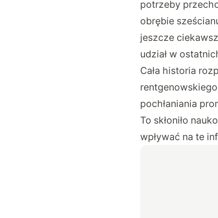
potrzeby przecho
obrębie sześcian
jeszcze ciekawsz
udział w ostatni
Cała historia ro
rentgenowskiego 
pochłaniania pro
To skłoniło nauk
wpływać na te in