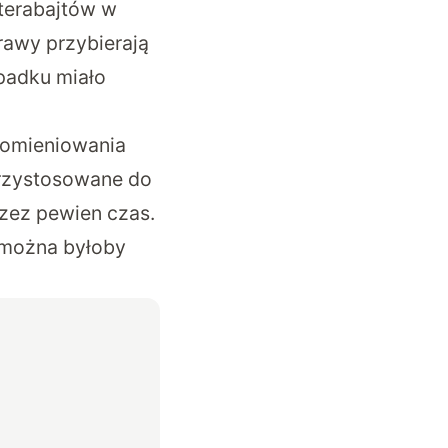
terabajtów w
rawy przybierają
padku miało
romieniowania
przystosowane do
rzez pewien czas.
 można byłoby