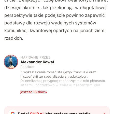
dziesięciokrotnie. Jak przekonują, w długofalowej
perspektywie takie podejście powinno zapewnić
podstawę dla rozwoju wydajnych systemów
komunikacji kwantowej opartych na jonach ziem
rzadkich.
NAPISANE PRZEZ
A
Aleksander Kowal
Redaktor
Z wykształcenia romanista (język francuski oraz
hiszpański) ze specjalizacją z traduktologii.
Dziennikarską przygodę rozpocząłem około piętnastu
lat temu, początkowo w związku z recenzjami gier
komputerowych i filmów. Obecnie publikuję
jeszcze 16 słów ▸
zdecydowanie częściej na tematy związane z nauką
oraz technologią. W wolnym czasie uwielbiam
podróżować, śledzić kinowe i książkowe nowości, a
także uprawiać oraz oglądać sport.
Dodaj
CHIP.pl
jako preferowane źródło