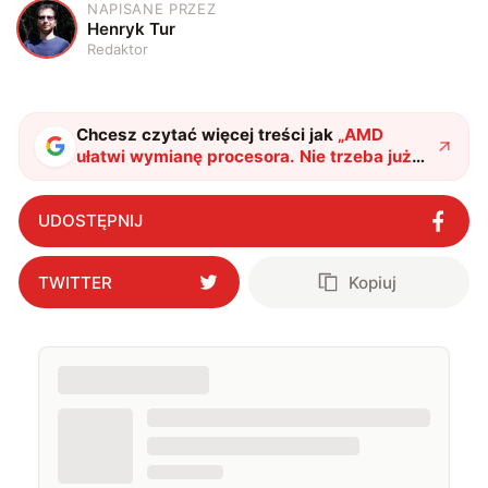
NAPISANE PRZEZ
H
Henryk Tur
Redaktor
Chcesz czytać więcej treści jak
„
AMD
ułatwi wymianę procesora. Nie trzeba już
ponownie instalować systemu Windows
"
?
UDOSTĘPNIJ
TWITTER
Kopiuj