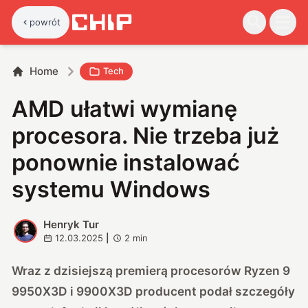
powrót
Home
Tech
AMD ułatwi wymianę
procesora. Nie trzeba już
ponownie instalować
systemu Windows
Henryk Tur
H
12.03.2025
|
2
min
Wraz z dzisiejszą premierą procesorów Ryzen 9
9950X3D i 9900X3D producent podał szczegóły