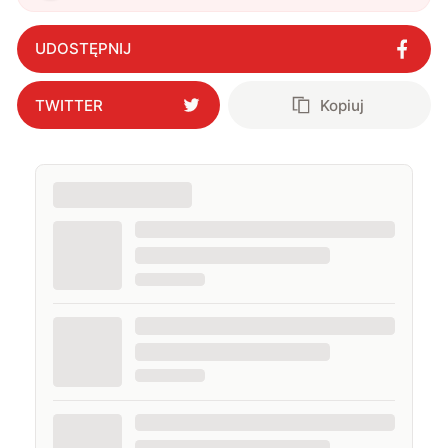
ASRock. Pada po dziewięciu dniach
"
?
UDOSTĘPNIJ
TWITTER
Kopiuj