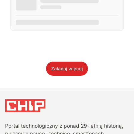
Załaduj więcej
Portal technologiczny z ponad
29
-letnią historią,
piszący o nauce i technice, smartfonach,