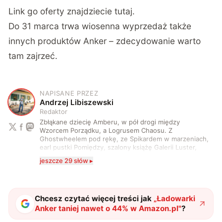
Link go oferty znajdziecie tutaj.
Do 31 marca trwa wiosenna wyprzedaż także
innych produktów Anker – zdecydowanie warto
tam zajrzeć.
NAPISANE PRZEZ
A
Andrzej Libiszewski
Redaktor
Zbłąkane dziecię Amberu, w pół drogi między
Wzorcem Porządku, a Logrusem Chaosu. Z
Ghostwheelem pod rękę, ze Spikardem w marzeniach,
earl pustki Pomiędzy, szalony książę Galerii Luster,
karta Tarota nakreślona między wtedy, a teraz. A
jeszcze 29 słów ▸
serio? Pisaniem o szeroko pojętej technice o zajmuję
się od 2017 roku. Poza tym kocham fotografię, książki,
fantastykę i koty. W wolnych chwilach słucham muzyki
i gram w gry :)
Chcesz czytać więcej treści jak
„
Ładowarki
Anker taniej nawet o 44% w Amazon.pl
"
?