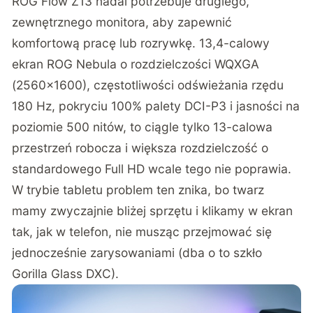
ROG Flow Z13 nadal potrzebuje drugiego,
zewnętrznego monitora, aby zapewnić
komfortową pracę lub rozrywkę. 13,4-calowy
ekran ROG Nebula o rozdzielczości WQXGA
(2560×1600), częstotliwości odświeżania rzędu
180 Hz, pokryciu 100% palety DCI-P3 i jasności na
poziomie 500 nitów, to ciągle tylko 13-calowa
przestrzeń robocza i większa rozdzielczość o
standardowego Full HD wcale tego nie poprawia.
W trybie tabletu problem ten znika, bo twarz
mamy zwyczajnie bliżej sprzętu i klikamy w ekran
tak, jak w telefon, nie musząc przejmować się
jednocześnie zarysowaniami (dba o to szkło
Gorilla Glass DXC).