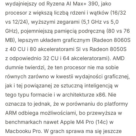
wydajniejszy od Ryzena AI Max+ 390, jako
procesor z większą liczbą rdzeni i wątków (16/32
vs 12/24), wyższymi zegarami (5,1 GHz vs 5,0
GHz), pojemniejszą pamięcią podręczną (80 vs 76
MB), lepszym układem graficznym (Radeon 8060S
z 40 CU i 80 akceleratorami SI vs Radeon 8050S
z odpowiednio 32 CU i 64 akceleratorami). AMD
dumnie twierdzi, że ten procesor nie ma sobie
równych zarówno w kwestii wydajności graficznej,
jak i tej powiązanej ze sztuczną inteligencją w
tego typu formacie i w architekturze x86. Nie
oznacza to jednak, że w porównaniu do platformy
ARM odbiega możliwościami, bo przewyższa w
benchmarkach nawet Apple M4 Pro (14c) w
Macbooku Pro. W grach sprawa ma się jeszcze