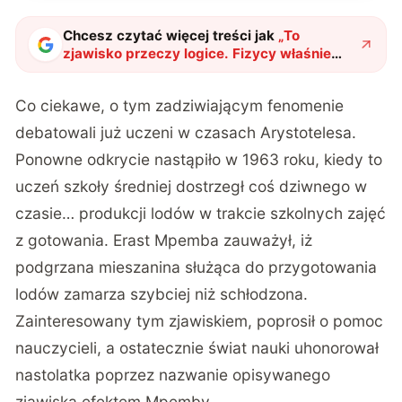
Chcesz czytać więcej treści jak
„
To
zjawisko przeczy logice. Fizycy właśnie
ujawnili jego wielki sekret
"
?
Co ciekawe, o tym zadziwiającym fenomenie
debatowali już uczeni w czasach Arystotelesa.
Ponowne odkrycie nastąpiło w 1963 roku, kiedy to
uczeń szkoły średniej dostrzegł coś dziwnego w
czasie… produkcji lodów w trakcie szkolnych zajęć
z gotowania. Erast Mpemba zauważył, iż
podgrzana mieszanina służąca do przygotowania
lodów zamarza szybciej niż schłodzona.
Zainteresowany tym zjawiskiem, poprosił o pomoc
nauczycieli, a ostatecznie świat nauki uhonorował
nastolatka poprzez nazwanie opisywanego
zjawiska efektem Mpemby.