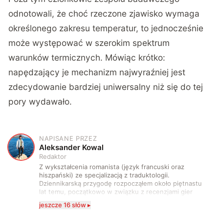
odnotowali, że choć rzeczone zjawisko wymaga
określonego zakresu temperatur, to jednocześnie
może występować w szerokim spektrum
warunków termicznych. Mówiąc krótko:
napędzający je mechanizm najwyraźniej jest
zdecydowanie bardziej uniwersalny niż się do tej
pory wydawało.
NAPISANE PRZEZ
A
Aleksander Kowal
Redaktor
Z wykształcenia romanista (język francuski oraz
hiszpański) ze specjalizacją z traduktologii.
Dziennikarską przygodę rozpocząłem około piętnastu
lat temu, początkowo w związku z recenzjami gier
komputerowych i filmów. Obecnie publikuję
jeszcze 16 słów ▸
zdecydowanie częściej na tematy związane z nauką
oraz technologią. W wolnym czasie uwielbiam