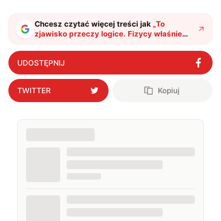
podróżować, śledzić kinowe i książkowe nowości, a
także uprawiać oraz oglądać sport.
Chcesz czytać więcej treści jak
„
To
zjawisko przeczy logice. Fizycy właśnie
ujawnili jego wielki sekret
"
?
UDOSTĘPNIJ
TWITTER
Kopiuj