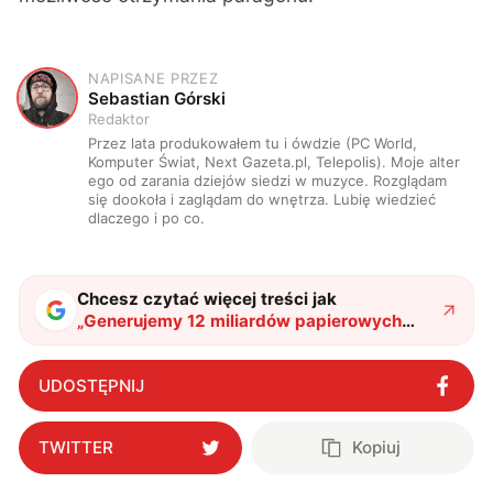
NAPISANE PRZEZ
S
Sebastian Górski
Redaktor
Przez lata produkowałem tu i ówdzie (PC World,
Komputer Świat, Next Gazeta.pl, Telepolis). Moje alter
ego od zarania dziejów siedzi w muzyce. Rozglądam
się dookoła i zaglądam do wnętrza. Lubię wiedzieć
dlaczego i po co.
Chcesz czytać więcej treści jak
„
Generujemy 12 miliardów papierowych
paragonów rocznie. Czy e-Paragony nas
uratują?
"
?
UDOSTĘPNIJ
TWITTER
Kopiuj