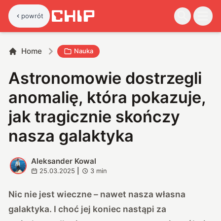
powrót
Home
Nauka
Astronomowie dostrzegli
anomalię, która pokazuje,
jak tragicznie skończy
nasza galaktyka
Aleksander Kowal
A
25.03.2025
|
3
min
Nic nie jest wieczne – nawet nasza własna
galaktyka. I choć jej koniec nastąpi za