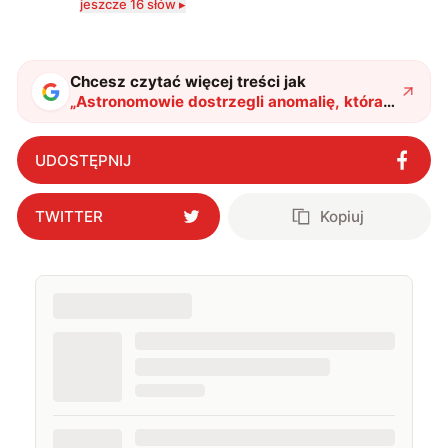
jeszcze 16 słów ▸
zdecydowanie częściej na tematy związane z nauką
oraz technologią. W wolnym czasie uwielbiam
podróżować, śledzić kinowe i książkowe nowości, a
także uprawiać oraz oglądać sport.
Chcesz czytać więcej treści jak
„
Astronomowie dostrzegli anomalię, która
pokazuje, jak tragicznie skończy nasza
galaktyka
"
?
UDOSTĘPNIJ
TWITTER
Kopiuj