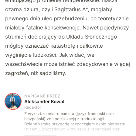
emitującego promienie rentgenowskie. Nasza
czarna dziura, czyli Sagittarius A*, mogłaby
pewnego dnia ulec przebudzeniu, co teoretycznie
miałoby fatalne konsekwencje. Nawet pojedynczy
strumień docierający do Układu Słonecznego
mógłby oznaczać katastrofę i całkowite
wyginięcie ludzkości. Jak widać, we
wszechświecie może istnieć zdecydowanie więcej
zagrożeń, niż sądziliśmy.
NAPISANE PRZEZ
A
Aleksander Kowal
Redaktor
Z wykształcenia romanista (język francuski oraz
hiszpański) ze specjalizacją z traduktologii.
Dziennikarską przygodę rozpocząłem około piętnastu
lat temu, początkowo w związku z recenzjami gier
komputerowych i filmów. Obecnie publikuję