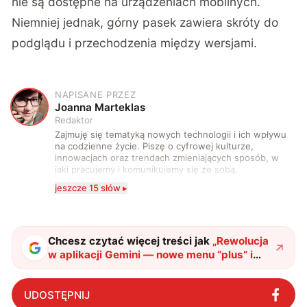
nie są dostępne na urządzeniach mobilnych.
Niemniej jednak, górny pasek zawiera skróty do
podglądu i przechodzenia między wersjami.
NAPISANE PRZEZ
J
Joanna Marteklas
Redaktor
Zajmuję się tematyką nowych technologii i ich wpływu
na codzienne życie. Piszę o cyfrowej kulturze,
innowacjach oraz trendach zmieniających sposób, w
jaki pracujemy i komunikujemy się ze sobą.
Szczególnie interesuje mnie relacja między rozwojem
jeszcze 15 słów ▸
technologii a współczesną popkulturą. W wolnych
chwilach zakopuję się w książkach i komiksach —
najczęściej w fantastyce i wuxia.
Chcesz czytać więcej treści jak
„
Rewolucja
w aplikacji Gemini — nowe menu “plus” i
funkcje Audio Overwiev
"
?
UDOSTĘPNIJ