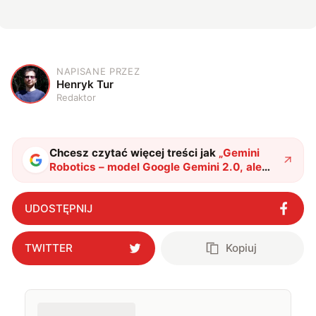
NAPISANE PRZEZ
H
Henryk Tur
Redaktor
Chcesz czytać więcej treści jak
„
Gemini
Robotics – model Google Gemini 2.0, ale
zoptymalizowany pod kątem robotów
"
?
UDOSTĘPNIJ
TWITTER
Kopiuj