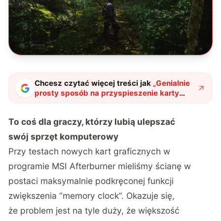
Chcesz czytać więcej treści jak
„
Genialnie
prosty sposób na przyspieszenie karty
graficznej. Gracze są zachwyceni
"
?
To coś dla graczy, którzy lubią ulepszać
swój sprzęt komputerowy
Przy testach nowych kart graficznych w
programie MSI Afterburner mieliśmy ścianę w
postaci maksymalnie podkręconej funkcji
zwiększenia “memory clock”. Okazuje się,
że problem jest na tyle duży, że większość