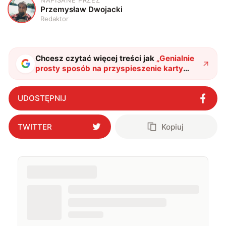
NAPISANE PRZEZ
P
Przemysław Dwojacki
Redaktor
Chcesz czytać więcej treści jak
„
Genialnie
prosty sposób na przyspieszenie karty
graficznej. Gracze są zachwyceni
"
?
UDOSTĘPNIJ
TWITTER
Kopiuj