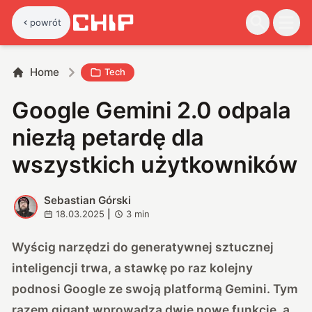
powrót
Home
Tech
Google Gemini 2.0 odpala
niezłą petardę dla
wszystkich użytkowników
Sebastian Górski
S
18.03.2025
|
3
min
Wyścig narzędzi do generatywnej sztucznej
inteligencji trwa, a stawkę po raz kolejny
podnosi Google ze swoją platformą Gemini. Tym
razem gigant wprowadza dwie nowe funkcje, a