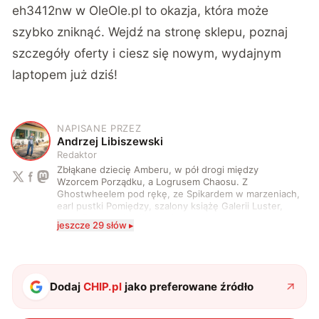
eh3412nw w OleOle.pl to okazja, która może
szybko zniknąć. Wejdź na stronę sklepu, poznaj
szczegóły oferty i ciesz się nowym, wydajnym
laptopem już dziś!
NAPISANE PRZEZ
A
Andrzej Libiszewski
Redaktor
Zbłąkane dziecię Amberu, w pół drogi między
Wzorcem Porządku, a Logrusem Chaosu. Z
Ghostwheelem pod rękę, ze Spikardem w marzeniach,
earl pustki Pomiędzy, szalony książę Galerii Luster,
karta Tarota nakreślona między wtedy, a teraz. A
jeszcze 29 słów ▸
serio? Pisaniem o szeroko pojętej technice o zajmuję
się od 2017 roku. Poza tym kocham fotografię, książki,
fantastykę i koty. W wolnych chwilach słucham muzyki
i gram w gry :)
Dodaj
CHIP.pl
jako preferowane źródło