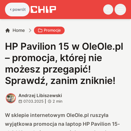
powrót
Home
Promocje
HP Pavilion 15 w OleOle.pl
– promocja, której nie
możesz przegapić!
Sprawdź, zanim zniknie!
Andrzej Libiszewski
A
07.03.2025
|
2
min
W sklepie internetowym OleOle.pl ruszyła
wyjątkowa promocja na laptop HP Pavilion 15-