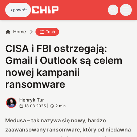
powrót
Home
Tech
CISA i FBI ostrzegają:
Gmail i Outlook są celem
nowej kampanii
ransomware
Henryk Tur
H
18.03.2025
|
2
min
Medusa – tak nazywa się nowy, bardzo
zaawansowany ransomware, który od niedawna