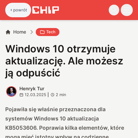
powrót
Home
Tech
Windows 10 otrzymuje
aktualizację. Ale możesz
ją odpuścić
Henryk Tur
H
12.03.2025
|
2
min
Pojawiła się właśnie przeznaczona dla
systemów Windows 10 aktualizacja
KB5053606. Poprawia kilka elementów, które
mogą mieć istotny wpływ na codzienne