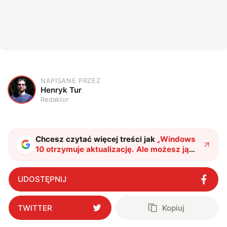
NAPISANE PRZEZ
H
Henryk Tur
Redaktor
Chcesz czytać więcej treści jak
„
Windows
10 otrzymuje aktualizację. Ale możesz ją
odpuścić
"
?
UDOSTĘPNIJ
TWITTER
Kopiuj