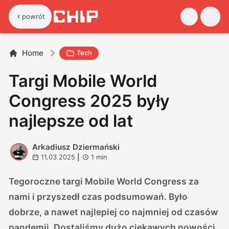
powrót
Home
Tech
Targi Mobile World
Congress 2025 były
najlepsze od lat
Arkadiusz Dziermański
A
11.03.2025
|
1
min
Tegoroczne targi Mobile World Congress za
nami i przyszedł czas podsumowań. Było
dobrze, a nawet najlepiej co najmniej od czasów
pandemii. Dostaliśmy dużo ciekawych nowości