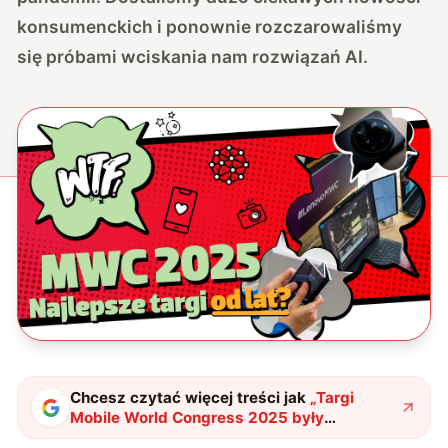
konsumenckich i ponownie rozczarowaliśmy
się próbami wciskania nam rozwiązań AI.
Chcesz czytać więcej treści jak
„
Targi
Mobile World Congress 2025 były
najlepsze od lat
"
?