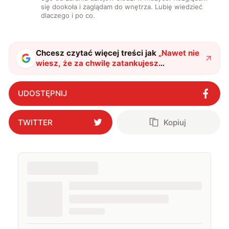
się dookoła i zaglądam do wnętrza. Lubię wiedzieć
dlaczego i po co.
Chcesz czytać więcej treści jak
„
Nawet nie
wiesz, że za chwilę zatankujesz
przejściowe paliwo. Nie panikuj, to
normalne
"
?
UDOSTĘPNIJ
TWITTER
Kopiuj