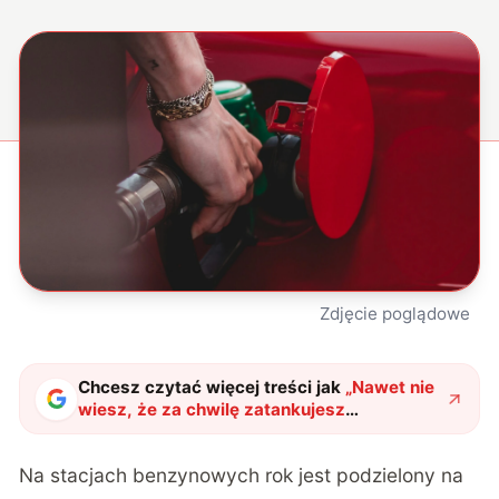
Zdjęcie poglądowe
Chcesz czytać więcej treści jak
„
Nawet nie
wiesz, że za chwilę zatankujesz
przejściowe paliwo. Nie panikuj, to
normalne
"
?
Na stacjach benzynowych rok jest podzielony na