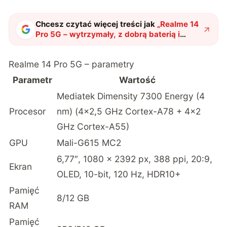
Chcesz czytać więcej treści jak
„
Realme 14
Pro 5G – wytrzymały, z dobrą baterią i
aparatem z poprzedniej epoki
"
?
Realme 14 Pro 5G – parametry
Parametr
Wartość
Mediatek Dimensity 7300 Energy (4
Procesor
nm) (4×2,5 GHz Cortex-A78 + 4×2
GHz Cortex-A55)
GPU
Mali-G615 MC2
6,77″, 1080 × 2392 px, 388 ppi, 20:9,
Ekran
OLED, 10-bit, 120 Hz, HDR10+
Pamięć
8/12 GB
RAM
Pamięć