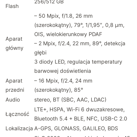
256/512 GB
Flash
– 50 Mpix, f/1.8, 26 mm
(szerokokątny), 79°, 1/1,95″, 0,8 µm,
OIS, wielokierunkowy PDAF
Aparat
– 2 Mpix, f/2.4, 22 mm, 89°, detekcja
główny
głębi
3 diody LED, regulacja temperatury
barwowej doświetlenia
Aparat
– 16 Mpix, f/2.4, 24 mm
przedni
(szerokokątny), 85°
Audio
stereo, BT (SBC, AAC, LDAC)
LTE+, HSPA, Wi-Fi 6 dwuzakresowe,
Łączność
Bluetooth 5.4 + BLE, NFC, USB-C 2.0
Lokalizacja
A-GPS, GLONASS, GALILEO, BDS