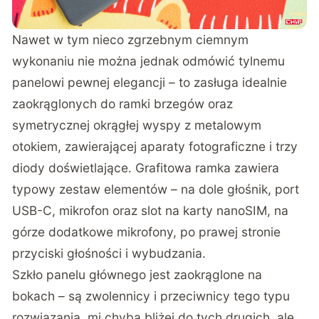
Nawet w tym nieco zgrzebnym ciemnym
wykonaniu nie można jednak odmówić tylnemu
panelowi pewnej elegancji – to zasługa idealnie
zaokrąglonych do ramki brzegów oraz
symetrycznej okrągłej wyspy z metalowym
otokiem, zawierającej aparaty fotograficzne i trzy
diody doświetlające. Grafitowa ramka zawiera
typowy zestaw elementów – na dole głośnik, port
USB-C, mikrofon oraz slot na karty nanoSIM, na
górze dodatkowe mikrofony, po prawej stronie
przyciski głośności i wybudzania.
Szkło panelu głównego jest zaokrąglone na
bokach – są zwolennicy i przeciwnicy tego typu
rozwiązania, mi chyba bliżej do tych drugich, ale