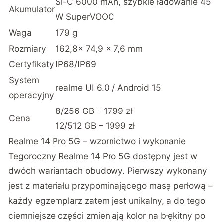
Si-C 6000 mAh, szybkie ładowanie 45
Akumulator
W SuperVOOC
Waga
179 g
Rozmiary
162,8× 74,9 × 7,6 mm
Certyfikaty
IP68/IP69
System
realme UI 6.0 / Android 15
operacyjny
8/256 GB – 1799 zł
Cena
12/512 GB – 1999 zł
Realme 14 Pro 5G – wzornictwo i wykonanie
Tegoroczny Realme 14 Pro 5G dostępny jest w
dwóch wariantach obudowy. Pierwszy wykonany
jest z materiału przypominającego masę perłową –
każdy egzemplarz zatem jest unikalny, a do tego
ciemniejsze części zmieniają kolor na błękitny po