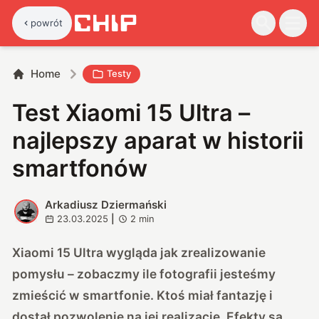
powrót
Home
Testy
Test Xiaomi 15 Ultra –
najlepszy aparat w historii
smartfonów
Arkadiusz Dziermański
A
23.03.2025
|
2
min
Xiaomi 15 Ultra wygląda jak zrealizowanie
pomysłu – zobaczmy ile fotografii jesteśmy
zmieścić w smartfonie. Ktoś miał fantazję i
dostał pozwolenie na jej realizację. Efekty są