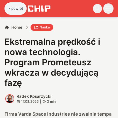
powrót
Home
Nauka
Ekstremalna prędkość i
nowa technologia.
Program Prometeusz
wkracza w decydującą
fazę
Radek Kosarzycki
R
17.03.2025
|
3
min
Firma Varda Space Industries nie zwalnia tempa