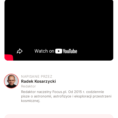
NAPISANE PRZEZ
R
Radek Kosarzycki
Redaktor
Redaktor naczelny Focus.pl. Od 2015 r. codziennie
pisze o astronomii, astrofizyce i eksploracji przestrzeni
kosmicznej.