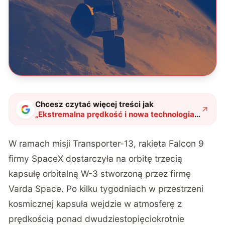
Chcesz czytać więcej treści jak
„
Ekstremalna prędkość i nowa technologia.
Program Prometeusz wkracza w
decydującą fazę
"
?
W ramach misji Transporter-13, rakieta Falcon 9
firmy SpaceX dostarczyła na orbitę trzecią
kapsułę orbitalną W-3 stworzoną przez firmę
Varda Space. Po kilku tygodniach w przestrzeni
kosmicznej kapsuła wejdzie w atmosferę z
prędkością ponad dwudziestopięciokrotnie