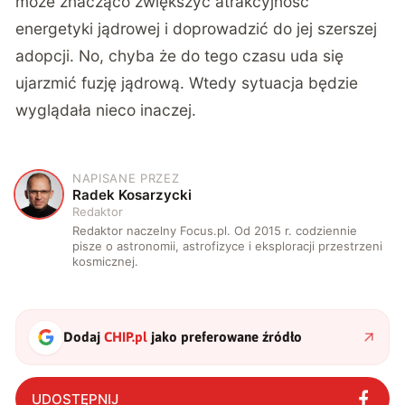
może znacząco zwiększyć atrakcyjność
energetyki jądrowej i doprowadzić do jej szerszej
adopcji. No, chyba że do tego czasu uda się
ujarzmić fuzję jądrową. Wtedy sytuacja będzie
wyglądała nieco inaczej.
NAPISANE PRZEZ
R
Radek Kosarzycki
Redaktor
Redaktor naczelny Focus.pl. Od 2015 r. codziennie
pisze o astronomii, astrofizyce i eksploracji przestrzeni
kosmicznej.
Dodaj
CHIP.pl
jako preferowane źródło
UDOSTĘPNIJ