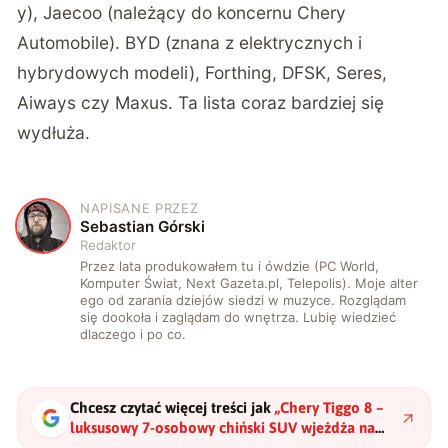
y), Jaecoo (należący do koncernu Chery
Automobile). BYD (znana z elektrycznych i
hybrydowych modeli), Forthing, DFSK, Seres,
Aiways czy Maxus. Ta lista coraz bardziej się
wydłuża.
NAPISANE PRZEZ
S
Sebastian Górski
Redaktor
Przez lata produkowałem tu i ówdzie (PC World,
Komputer Świat, Next Gazeta.pl, Telepolis). Moje alter
ego od zarania dziejów siedzi w muzyce. Rozglądam
się dookoła i zaglądam do wnętrza. Lubię wiedzieć
dlaczego i po co.
Chcesz czytać więcej treści jak
„
Chery Tiggo 8 –
luksusowy 7-osobowy chiński SUV wjeżdża na
polski rynek
"
?