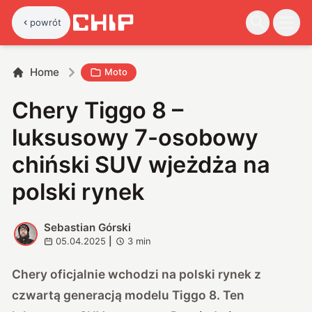
powrót
Home
Moto
Chery Tiggo 8 –
luksusowy 7-osobowy
chiński SUV wjeżdża na
polski rynek
Sebastian Górski
S
05.04.2025
|
3
min
Chery oficjalnie wchodzi na polski rynek z
czwartą generacją modelu Tiggo 8. Ten