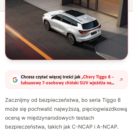
Chcesz czytać więcej treści jak
„
Chery Tiggo 8 –
luksusowy 7-osobowy chiński SUV wjeżdża na
polski rynek
"
?
Zacznijmy od bezpieczeństwa, bo seria Tiggo 8
może się pochwalić najwyższą, pięciogwiazdkową
oceną w międzynarodowych testach
bezpieczeństwa, takich jak C-NCAP i A-NCAP.