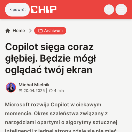
powrót
Home
Archiwum
Copilot sięga coraz
głębiej. Będzie mógł
oglądać twój ekran
Michał Mielnik
M
20.04.2025
|
4
min
Microsoft rozwija Copilot w ciekawym
momencie. Okres szaleństwa związany z
narzędziami opartymi o algorytmy sztucznej
inteligencji z jednej strony zdaje się nie mieć