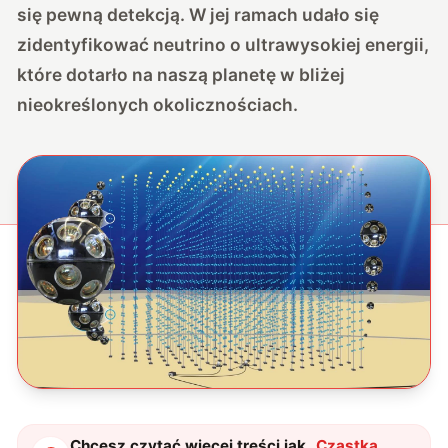
się pewną detekcją. W jej ramach udało się
zidentyfikować neutrino o ultrawysokiej energii,
które dotarło na naszą planetę w bliżej
nieokreślonych okolicznościach.
Chcesz czytać więcej treści jak
„
Cząstka