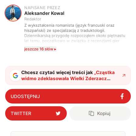
NAPISANE PRZEZ
A
Aleksander Kowal
Redaktor
Z wykształcenia romanista (język francuski oraz
hiszpański) ze specjalizacją z traduktologii.
Dziennikarską przygodę rozpocząłem około piętnastu
lat temu, początkowo w związku z recenzjami gier
komputerowych i filmów. Obecnie publikuję
jeszcze 16 słów ▸
zdecydowanie częściej na tematy związane z nauką
oraz technologią. W wolnym czasie uwielbiam
podróżować, śledzić kinowe i książkowe nowości, a
także uprawiać oraz oglądać sport.
Chcesz czytać więcej treści jak
„
Cząstka
widmo zdeklasowała Wielki Zderzacz
Hadronów. Dotarła na Ziemię z zakątków
wszechświata
"
?
UDOSTĘPNIJ
TWITTER
Kopiuj