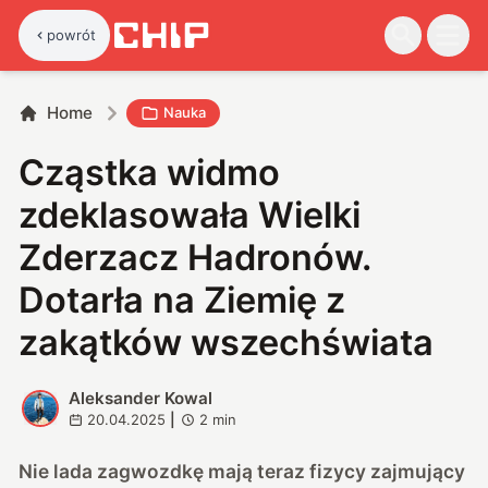
powrót
Home
Nauka
Cząstka widmo
zdeklasowała Wielki
Zderzacz Hadronów.
Dotarła na Ziemię z
zakątków wszechświata
Aleksander Kowal
A
20.04.2025
|
2
min
Nie lada zagwozdkę mają teraz fizycy zajmujący