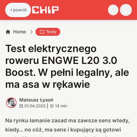
powrót
Home
Testy
Test elektrycznego
roweru ENGWE L20 3.0
Boost. W pełni legalny, ale
ma asa w rękawie
Mateusz Łysoń
M
01.04.2025
|
14
min
Na rynku łamanie zasad ma zawsze sens wtedy,
kiedy… no cóż, ma sens i kupujący są gotowi