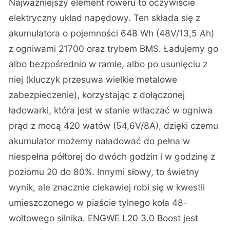
Najważniejszy element roweru to oczywiście
elektryczny układ napędowy. Ten składa się z
akumulatora o pojemności 648 Wh (48V/13,5 Ah)
z ogniwami 21700 oraz trybem BMS. Ładujemy go
albo bezpośrednio w ramie, albo po usunięciu z
niej (kluczyk przesuwa wielkie metalowe
zabezpieczenie), korzystając z dołączonej
ładowarki, która jest w stanie wtłaczać w ogniwa
prąd z mocą 420 watów (54,6V/8A), dzięki czemu
akumulator możemy naładować do pełna w
niespełna półtorej do dwóch godzin i w godzinę z
poziomu 20 do 80%. Innymi słowy, to świetny
wynik, ale znacznie ciekawiej robi się w kwestii
umieszczonego w piaście tylnego koła 48-
woltowego silnika. ENGWE L20 3.0 Boost jest