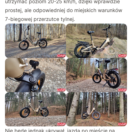
utrzymać poziom 20-25 km/h, dzięki wprawdzie
prostej, ale odpowiedniej do miejskich warunków
7-biegowej przerzutce tylnej.
Nie będę jednak ukrywał, jazda po mieście na