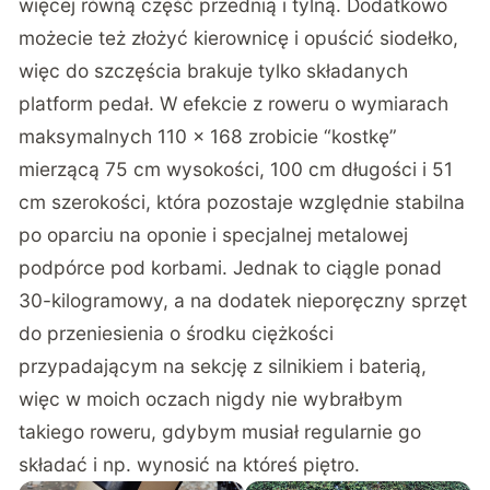
więcej równą część przednią i tylną. Dodatkowo
możecie też złożyć kierownicę i opuścić siodełko,
więc do szczęścia brakuje tylko składanych
platform pedał. W efekcie z roweru o wymiarach
maksymalnych 110 × 168 zrobicie “kostkę”
mierzącą 75 cm wysokości, 100 cm długości i 51
cm szerokości, która pozostaje względnie stabilna
po oparciu na oponie i specjalnej metalowej
podpórce pod korbami. Jednak to ciągle ponad
30-kilogramowy, a na dodatek nieporęczny sprzęt
do przeniesienia o środku ciężkości
przypadającym na sekcję z silnikiem i baterią,
więc w moich oczach nigdy nie wybrałbym
takiego roweru, gdybym musiał regularnie go
składać i np. wynosić na któreś piętro.