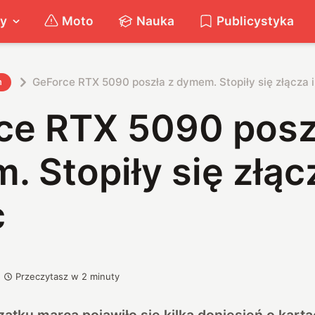
ty
Moto
Nauka
Publicystyka
GeForce RTX 5090 poszła z dymem. Stopiły się złącza i
h
ce RTX 5090 posz
 Stopiły się złącz
c
Przeczytasz w
2
minuty
ątku marca pojawiło się kilka doniesień o kartac