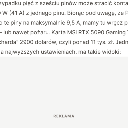
ypadku pięć z sześciu pinów może stracić kont
 W (41 A) z jednego pinu. Biorąc pod uwagę, że 
ło te piny na maksymalnie 9,5 A, mamy tu wręcz
 – lub nawet pożaru. Karta MSI RTX 5090 Gaming 
harda” 2900 dolarów, czyli ponad 11 tys. zł. Jed
na najwyższych ustawieniach, ma takie widoki: