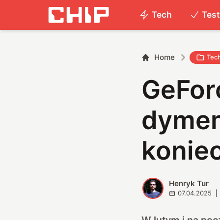
Tech
Tes
Home
Tec
GeFor
dymem.
konie
Henryk Tur
H
07.04.2025
|
W lutym i na pocz