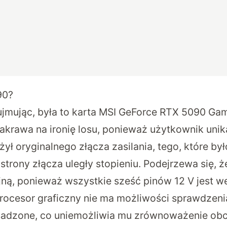
90?
ujmując, była to karta MSI GeForce RTX 5090 Gam
akrawa na ironię losu, ponieważ użytkownik unika
 użył oryginalnego złącza zasilania, tego, które b
strony złącza uległy stopieniu. Podejrzewa się, 
ną, ponieważ wszystkie sześć pinów 12 V jest w
rocesor graficzny nie ma możliwości sprawdzeni
adzone, co uniemożliwia mu zrównoważenie obc