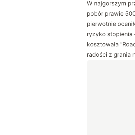
W najgorszym prz
pobór prawie 500
pierwotnie oceni
ryzyko stopienia
kosztowała “Roac
radości z grania 