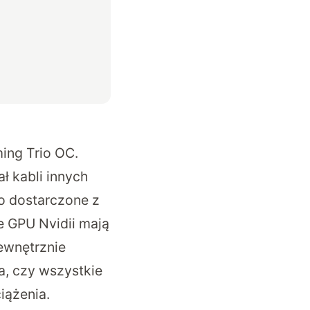
ing Trio OC.
ł kabli innych
yło dostarczone z
że GPU Nvidii mają
ewnętrznie
a, czy wszystkie
iążenia.