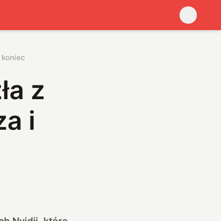
 koniec
ła z
a i
h Nvidii, które