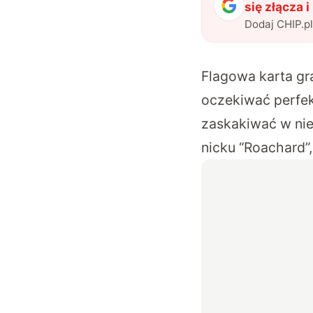
się złącza i
Dodaj CHIP.p
Flagowa karta gra
oczekiwać perfek
zaskakiwać w nie
nicku “Roachard”