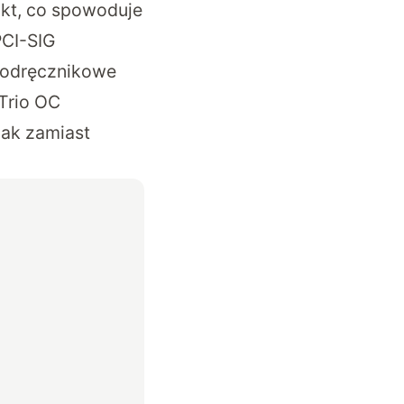
akt, co spowoduje
PCI-SIG
 podręcznikowe
Trio OC
nak zamiast