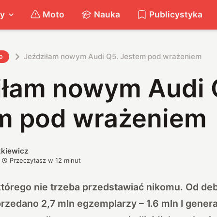
ty
Moto
Nauka
Publicystyka
Jeździłam nowym Audi Q5. Jestem pod wrażeniem
o
iłam nowym Audi 
m pod wrażeniem
zkiewicz
Przeczytasz w
12
minut
którego nie trzeba przedstawiać nikomu. Od de
rzedano 2,7 mln egzemplarzy – 1.6 mln I generacj