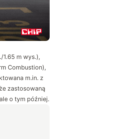
./1.65 m wys.),
orm Combustion),
ktowana m.in. z
, że zastosowaną
le o tym później.