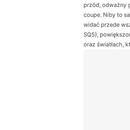
przód, odważny g
coupe. Niby to sa
widać przede wsz
SQ5), powiększon
oraz światłach, k