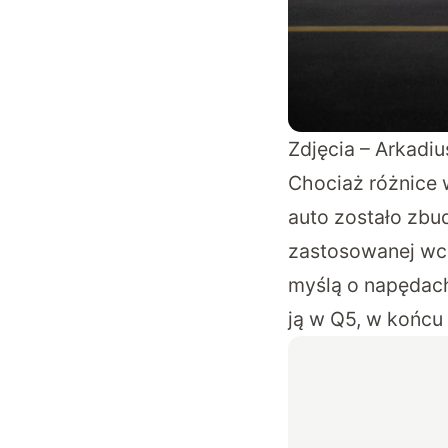
Zdjęcia – Arkadi
Chociaż różnice w
auto zostało zbu
zastosowanej wcz
myślą o napędach
ją w Q5, w końcu