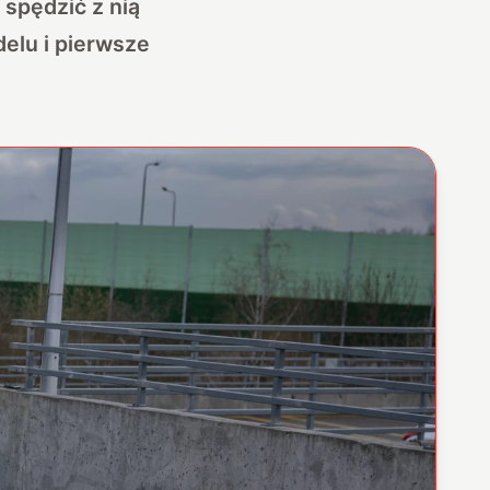
 spędzić z nią
delu i pierwsze