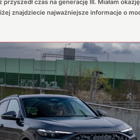
az przyszedł czas na generację III. Miałam okazję
iżej znajdziecie najważniejsze informacje o mo
.