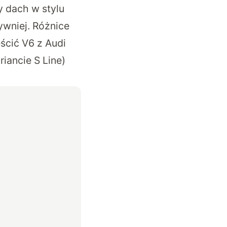
y dach w stylu
ywniej. Różnice
ścić V6 z Audi
iancie S Line)