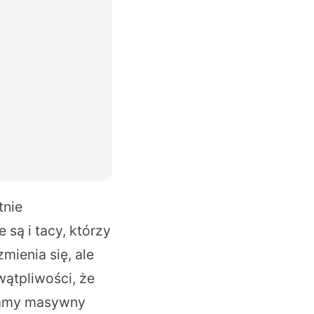
tnie
 są i tacy, którzy
mienia się, ale
 wątpliwości, że
 mamy masywny