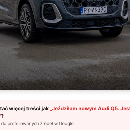
ać więcej treści jak
„
Jeździłam nowym Audi Q5. Jes
"
?
l do preferowanych źródeł w Google