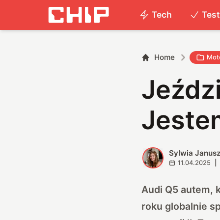
Tech
Tes
Home
Mot
Jeźdz
Jeste
Sylwia Janus
S
11.04.2025
|
Audi Q5 autem, 
roku globalnie sp