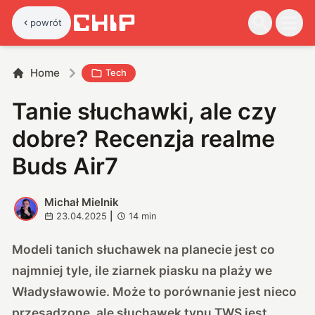
powrót
Home
Tech
Tanie słuchawki, ale czy
dobre? Recenzja realme
Buds Air7
Michał Mielnik
M
23.04.2025
|
14
min
Modeli tanich słuchawek na planecie jest co
najmniej tyle, ile ziarnek piasku na plaży we
Władysławowie. Może to porównanie jest nieco
przesadzone, ale słuchawek typu TWS jest