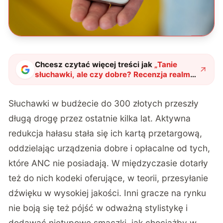
Chcesz czytać więcej treści jak
„
Tanie
słuchawki, ale czy dobre? Recenzja realme
Buds Air7
"
?
Słuchawki w budżecie do 300 złotych przeszły
długą drogę przez ostatnie kilka lat. Aktywna
redukcja hałasu stała się ich kartą przetargową,
oddzielając urządzenia dobre i opłacalne od tych,
które ANC nie posiadają. W międzyczasie dotarły
też do nich kodeki oferujące, w teorii, przesyłanie
dźwięku w wysokiej jakości. Inni gracze na rynku
nie boją się też pójść w odważną stylistykę i
dodawać nietypowe smaczki, jak chociażby w