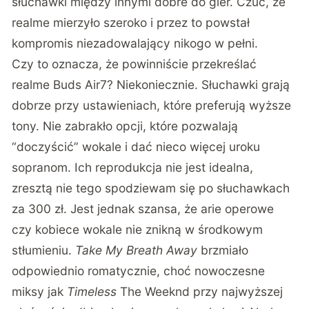
słuchawki między innymi dobre do gier. Czuć, że
realme mierzyło szeroko i przez to powstał
kompromis niezadowalający nikogo w pełni.
Czy to oznacza, że powinniście przekreślać
realme Buds Air7? Niekoniecznie. Słuchawki grają
dobrze przy ustawieniach, które preferują wyższe
tony. Nie zabrakło opcji, które pozwalają
“doczyścić” wokale i dać nieco więcej uroku
sopranom. Ich reprodukcja nie jest idealna,
zresztą nie tego spodziewam się po słuchawkach
za 300 zł. Jest jednak szansa, że arie operowe
czy kobiece wokale nie znikną w środkowym
stłumieniu.
Take My Breath Away
brzmiało
odpowiednio romatycznie, choć nowoczesne
miksy jak
Timeless
The Weeknd przy najwyższej