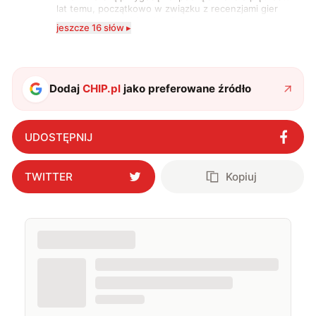
lat temu, początkowo w związku z recenzjami gier
komputerowych i filmów. Obecnie publikuję
jeszcze 16 słów ▸
zdecydowanie częściej na tematy związane z nauką
oraz technologią. W wolnym czasie uwielbiam
podróżować, śledzić kinowe i książkowe nowości, a
także uprawiać oraz oglądać sport.
Dodaj
CHIP.pl
jako preferowane źródło
UDOSTĘPNIJ
TWITTER
Kopiuj