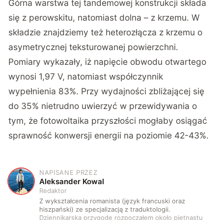
Górna warstwa tej tandemowej konstrukcji składa
się z perowskitu, natomiast dolna – z krzemu. W
składzie znajdziemy też heterozłącza z krzemu o
asymetrycznej teksturowanej powierzchni.
Pomiary wykazały, iż napięcie obwodu otwartego
wynosi 1,97 V, natomiast współczynnik
wypełnienia 83%. Przy wydajności zbliżającej się
do 35% nietrudno uwierzyć w przewidywania o
tym, że fotowoltaika przyszłości mogłaby osiągać
sprawność konwersji energii na poziomie 42-43%.
NAPISANE PRZEZ
A
Aleksander Kowal
Redaktor
Z wykształcenia romanista (język francuski oraz
hiszpański) ze specjalizacją z traduktologii.
Dziennikarską przygodę rozpocząłem około piętnastu