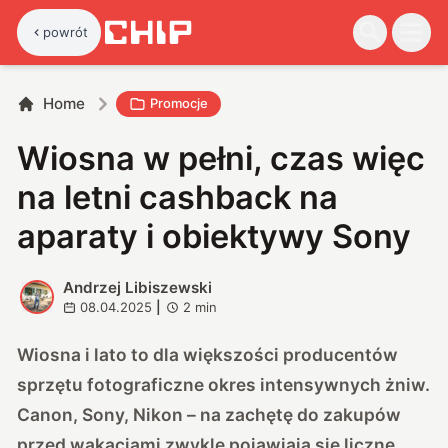
powrót
Home
Promocje
Wiosna w pełni, czas więc
na letni cashback na
aparaty i obiektywy Sony
Andrzej Libiszewski
A
08.04.2025
|
2
min
Wiosna i lato to dla większości producentów
sprzętu fotograficzne okres intensywnych żniw.
Canon, Sony, Nikon – na zachętę do zakupów
przed wakacjami zwykle pojawiają się liczne