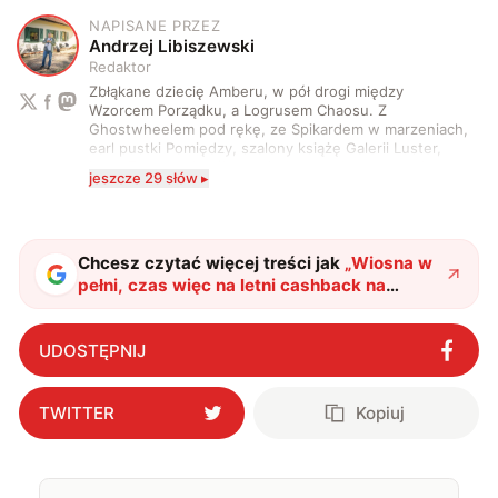
NAPISANE PRZEZ
A
Andrzej Libiszewski
Redaktor
Zbłąkane dziecię Amberu, w pół drogi między
Wzorcem Porządku, a Logrusem Chaosu. Z
Ghostwheelem pod rękę, ze Spikardem w marzeniach,
earl pustki Pomiędzy, szalony książę Galerii Luster,
karta Tarota nakreślona między wtedy, a teraz. A
jeszcze 29 słów ▸
serio? Pisaniem o szeroko pojętej technice o zajmuję
się od 2017 roku. Poza tym kocham fotografię, książki,
fantastykę i koty. W wolnych chwilach słucham muzyki
i gram w gry :)
Chcesz czytać więcej treści jak
„
Wiosna w
pełni, czas więc na letni cashback na
aparaty i obiektywy Sony
"
?
UDOSTĘPNIJ
TWITTER
Kopiuj