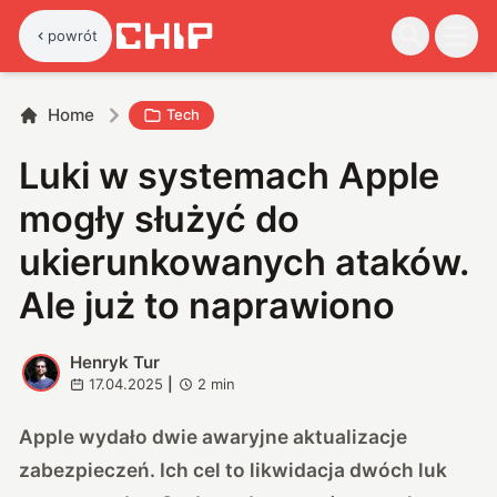
powrót
Home
Tech
Luki w systemach Apple
mogły służyć do
ukierunkowanych ataków.
Ale już to naprawiono
Henryk Tur
H
17.04.2025
|
2
min
Apple wydało dwie awaryjne aktualizacje
zabezpieczeń. Ich cel to likwidacja dwóch luk