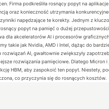
cen. Firma podkreśliła rosnący popyt na aplikacj
encją oraz konieczność utrzymania konkurencyjne
zynniki napędzające te korekty. Jednym z kluc
 rosnący popyt na pamięć o dużej przepustowości
wa dla akceleratorów AI i procesorów graficznych
rmy takie jak Nvidia, AMD i Intel, dążąc do bardzi
rozwiązań AI, gwałtownie zwiększyły zapotrze
iejsze rozwiązania pamięciowe. Dlatego Micron i
kcję HBM, aby zaspokoić ten popyt. Niestety, p
czona, co przyczynia się do rosnących kosztów.