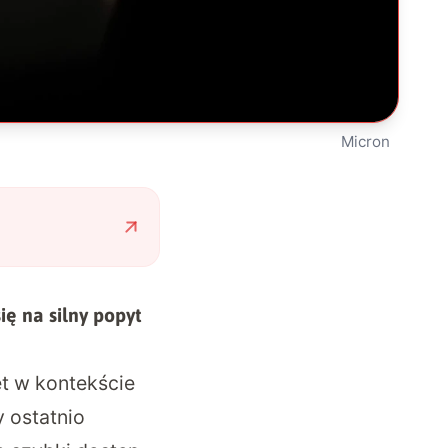
Micron
ię na silny popyt
ęt w kontekście
y ostatnio