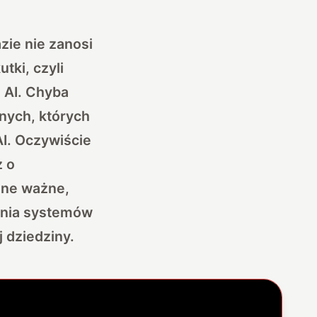
azie nie zanosi
tki, czyli
 AI. Chyba
znych, których
AI. Oczywiście
ż o
one ważne,
ania systemów
j dziedziny.