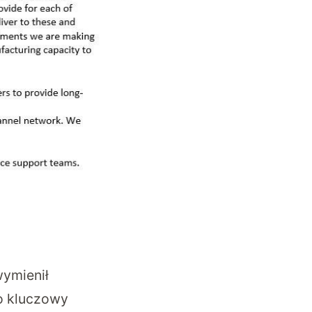
ymienił
o kluczowy