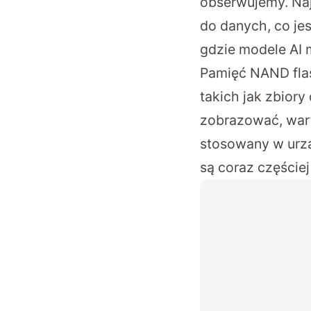
obserwujemy. Naj
do danych, co je
gdzie modele AI 
Pamięć NAND fla
takich jak zbiory
zobrazować, wart
stosowany w urz
są coraz częściej