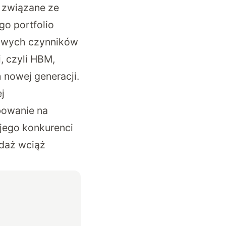
e związane ze
go portfolio
zowych czynników
, czyli HBM,
 nowej generacji.
ej
bowanie na
 jego konkurenci
odaż wciąż