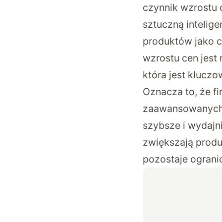
czynnik wzrostu 
sztuczną intelig
produktów jako c
wzrostu cen jest
która jest kluczo
Oznacza to, że fi
zaawansowanych 
szybsze i wydajn
zwiększają produ
pozostaje ograni