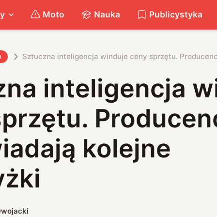
ty
Moto
Nauka
Publicystyka
Sztuczna inteligencja winduje ceny sprzętu. Producen
h
na inteligencja w
sprzętu. Producen
iadają kolejne
żki
wojacki