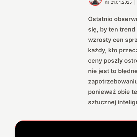
21.04.2025
|
Ostatnio obserwuj
się, by ten trend
wzrosty cen spr
każdy, kto przec
ceny poszły ostr
nie jest to błęd
zapotrzebowaniu
ponieważ obie t
sztucznej intelig