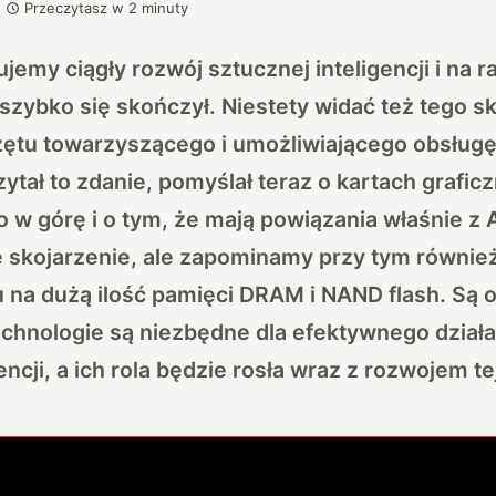
Przeczytasz w
2
minuty
emy ciągły rozwój sztucznej inteligencji i na r
 szybko się skończył. Niestety widać też tego sku
zętu towarzyszącego i umożliwiającego obsługę
zytał to zdanie, pomyślał teraz o kartach grafic
o w górę i o tym, że mają powiązania właśnie z 
ne skojarzenie, ale zapominamy przy tym równie
 na dużą ilość pamięci DRAM i NAND flash. Są 
echnologie są niezbędne dla efektywnego dział
encji, a ich rola będzie rosła wraz z rozwojem te