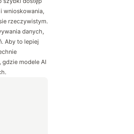
o szybki dostęp
i wnioskowania,
sie rzeczywistym.
wywania danych,
. Aby to lepiej
echnie
 gdzie modele AI
ch.