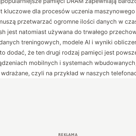
popularniejsze pamięci DRAM zapewniają bardz
st kluczowe dla procesów uczenia maszynowego 
muszą przetwarzać ogromne ilości danych w cza
sh jest natomiast używana do trwałego przecho
 danych treningowych, modele AI i wyniki obliczeń
o dodać, że ten drugi rodzaj pamięci jest powsz
ądzeniach mobilnych i systemach wbudowanych,
 wdrażane, czyli na przykład w naszych telefona