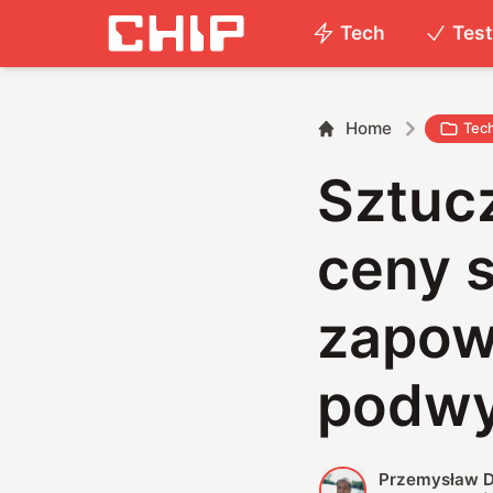
Tech
Tes
Home
Tec
Sztucz
ceny 
zapow
podwy
Przemysław D
P