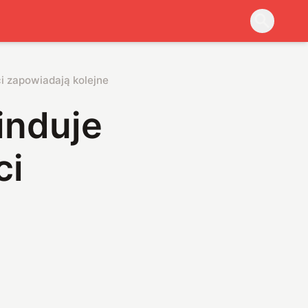
ci zapowiadają kolejne podwyżki
induje
ci