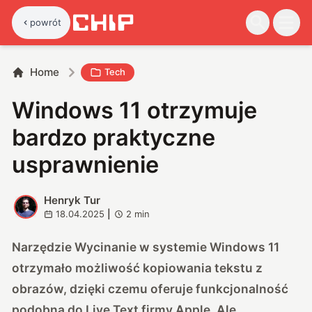
powrót
Home
Tech
Windows 11 otrzymuje
bardzo praktyczne
usprawnienie
Henryk Tur
H
18.04.2025
|
2
min
Narzędzie Wycinanie w systemie Windows 11
otrzymało możliwość kopiowania tekstu z
obrazów, dzięki czemu oferuje funkcjonalność
podobną do Live Text firmy Apple. Ale