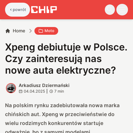
powrót
Home
Moto
Xpeng debiutuje w Polsce.
Czy zainteresują nas
nowe auta elektryczne?
Arkadiusz Dziermański
A
04.04.2025
|
7
min
Na polskim rynku zadebiutowała nowa marka
chińskich aut. Xpeng w przeciwieństwie do
wielu rodzimych konkurentów startuje
odważnie, bo z samymi modelami