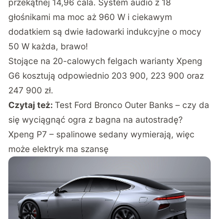
przekątnej 14,96 cala. System audio z 18
głośnikami ma moc aż 960 W i ciekawym
dodatkiem są dwie ładowarki indukcyjne o mocy
50 W każda, brawo!
Stojące na 20-calowych felgach warianty Xpeng
G6 kosztują odpowiednio 203 900, 223 900 oraz
247 900 zł.
Czytaj też:
Test Ford Bronco Outer Banks – czy da
się wyciągnąć ogra z bagna na autostradę?
Xpeng P7 – spalinowe sedany wymierają, więc
może elektryk ma szansę