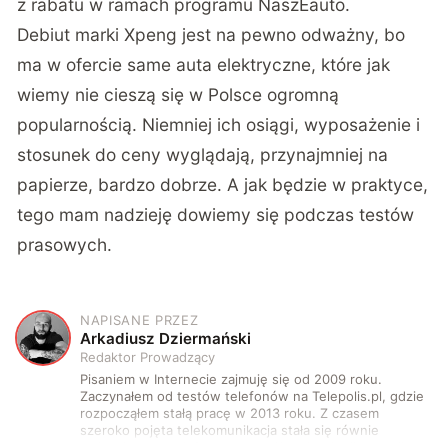
z rabatu w ramach programu NaszEauto.
Debiut marki Xpeng jest na pewno odważny, bo
ma w ofercie same auta elektryczne, które jak
wiemy nie cieszą się w Polsce ogromną
popularnością. Niemniej ich osiągi, wyposażenie i
stosunek do ceny wyglądają, przynajmniej na
papierze, bardzo dobrze. A jak będzie w praktyce,
tego mam nadzieję dowiemy się podczas testów
prasowych.
NAPISANE PRZEZ
A
Arkadiusz Dziermański
Redaktor Prowadzący
Pisaniem w Internecie zajmuję się od 2009 roku.
Zaczynałem od testów telefonów na Telepolis.pl, gdzie
rozpocząłem stałą pracę w 2013 roku. Z czasem
szeroko pojęta telekomunikacja stała się równie
wciągająca co telefony, a rozwój technologii sprawił,