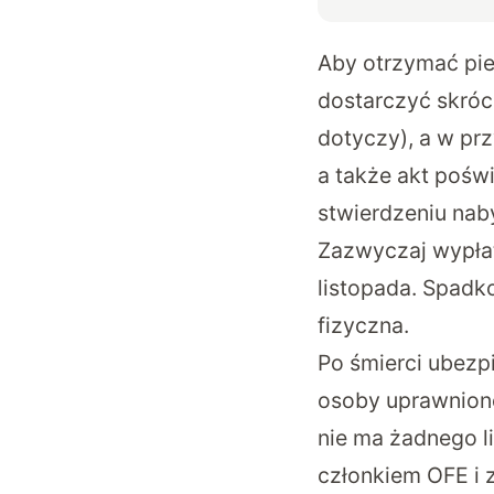
Aby otrzymać pien
dostarczyć skróc
dotyczy), a w pr
a także akt pośw
stwierdzeniu nab
Zazwyczaj wypłat
listopada. Spadk
fizyczna.
Po śmierci ubez
osoby uprawnione
nie ma żadnego li
członkiem OFE i 