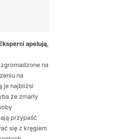
ksperci apelują,
i zgromadzone na
zeniu na
je najbliżsi
hyba że zmarły
soby
ają przypaść
wać się z kręgiem
kontach,