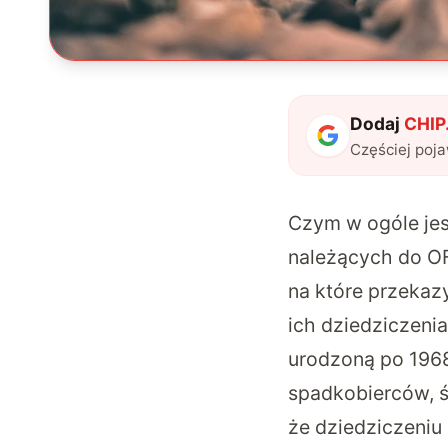
Dodaj
CHIP.
Częściej poj
Czym w ogóle jes
należących do O
na które przekaz
ich dziedziczeni
urodzoną po 1968 
spadkobierców, ś
że dziedziczeniu 