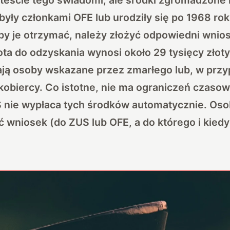
były członkami OFE lub urodziły się po 1968 rok
by je otrzymać, należy złożyć odpowiedni wnio
ta do odzyskania wynosi około 29 tysięcy złot
ają osoby wskazane przez zmarłego lub, w prz
obiercy. Co istotne, nie ma ograniczeń czasow
S nie wypłaca tych środków automatycznie. Os
 wniosek (do ZUS lub OFE, a do którego i kiedy