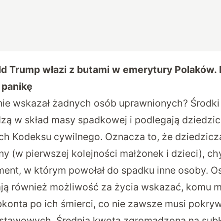
d Trump włazi z butami w emerytury Polaków. E
 panikę
y nie wskazał żadnych osób uprawnionych? Środk
ą w skład masy spadkowej i podlegają dziedzic
h Kodeksu cywilnego. Oznacza to, że dziedziczą 
y (w pierwszej kolejności małżonek i dzieci), c
ment, w którym powołał do spadku inne osoby. O
ją również możliwość za życia wskazać, komu m
bkonta po ich śmierci, co nie zawsze musi pokry
stawowych. Średnia kwota zgromadzona na sub