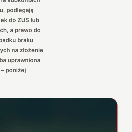
u, podlegają
sek do ZUS lub
ych, a prawo do
ypadku braku
ych na złożenie
oba uprawniona
 – poniżej