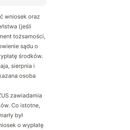
yć wniosek oraz
ństwa (jeśli
ment tożsamości,
owienie sądu o
wypłatę środków.
a, sierpnia i
skazana osoba
 ZUS zawiadamia
ów. Co istotne,
marły był
niosek o wypłatę