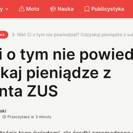
ty
Moto
Nauka
Publicystyka
Nikt Ci o tym nie powiedział? Odzyskaj pieniądze z s
nes
i o tym nie powied
kaj pieniądze z
nta ZUS
ski
Przeczytasz w
3
minuty
steście tego świadomi, ale środki zgromadzone