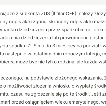
iądze z subkonta ZUS (II filar OFE), należy złoż
ony odpis aktu zgonu, skrócony odpis aktu małże
zypadku dziedziczenia przez spadkobiercę, doku
iadczenia dziedziczenia lub prawomocne postan
ycia spadku. ZUS ma do 3 miesięcy na podział i 
a następuje w ostatnim dniu roboczym lutego, maj
obiercą może być nie tylko rodzina, ale każda w
pieczonego, na podstawie złożonego wskazania,
 o możliwości złożenia wniosku o wypłatę środk
mitu czasu na zgłoszenie się po te środki. Jeśli z
zmarł przed osiągnięciem wieku emerytalnego, w