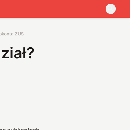
ubkonta ZUS
ział?
 na subkontach