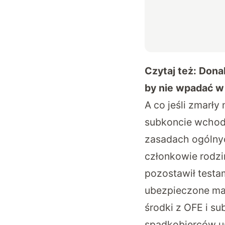
Czytaj też:
Donal
by nie wpadać w
A co jeśli zmarł
subkoncie wchodz
zasadach ogólnyc
członkowie rodzin
pozostawił testa
ubezpieczone ma
środki z OFE i su
spadkobierców u