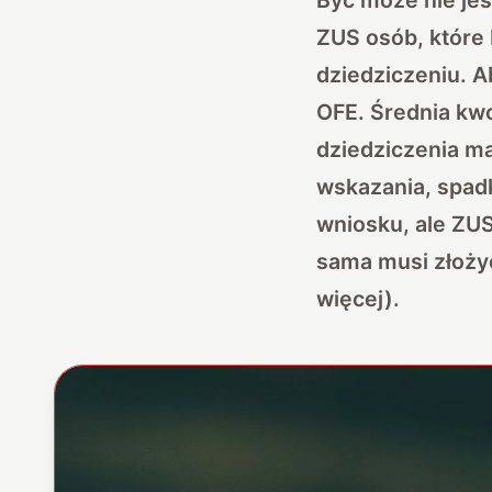
ZUS osób, które 
dziedziczeniu. A
OFE. Średnia kwo
dziedziczenia m
wskazania, spadk
wniosku, ale ZU
sama musi złożyć
więcej).