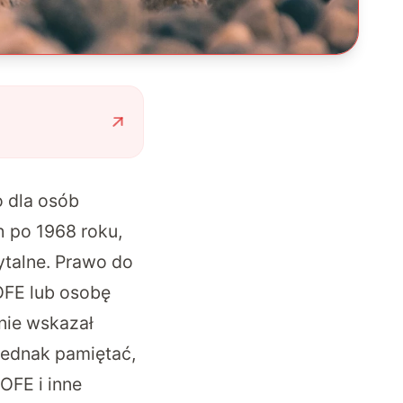
 dla osób
 po 1968 roku,
ytalne. Prawo do
OFE lub osobę
 nie wskazał
jednak pamiętać,
(OFE i inne