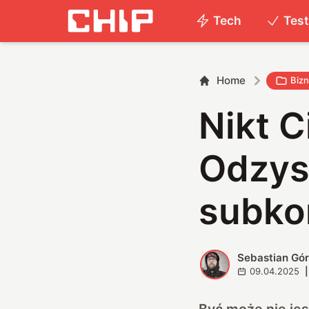
Tech
Tes
Home
Biz
Nikt C
Odzys
subko
Sebastian Gór
S
09.04.2025
|
Być może nie je