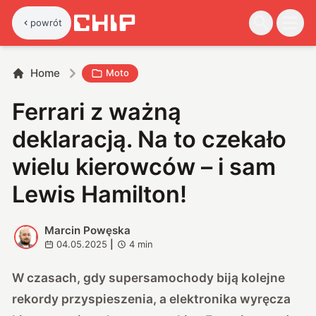
powrót
Home
Moto
Ferrari z ważną
deklaracją. Na to czekało
wielu kierowców – i sam
Lewis Hamilton!
Marcin Powęska
M
04.05.2025
|
4
min
W czasach, gdy supersamochody biją kolejne
rekordy przyspieszenia, a elektronika wyręcza