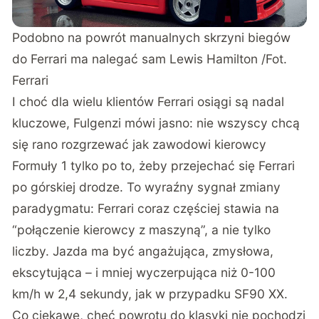
Podobno na powrót manualnych skrzyni biegów
do Ferrari ma nalegać sam Lewis Hamilton /Fot.
Ferrari
I choć dla wielu klientów Ferrari osiągi są nadal
kluczowe, Fulgenzi mówi jasno: nie wszyscy chcą
się rano rozgrzewać jak zawodowi kierowcy
Formuły 1 tylko po to, żeby przejechać się Ferrari
po górskiej drodze. To wyraźny sygnał zmiany
paradygmatu: Ferrari coraz częściej stawia na
“połączenie kierowcy z maszyną”, a nie tylko
liczby. Jazda ma być angażująca, zmysłowa,
ekscytująca – i mniej wyczerpująca niż 0-100
km/h w 2,4 sekundy, jak w przypadku SF90 XX.
Co ciekawe, chęć powrotu do klasyki nie pochodzi