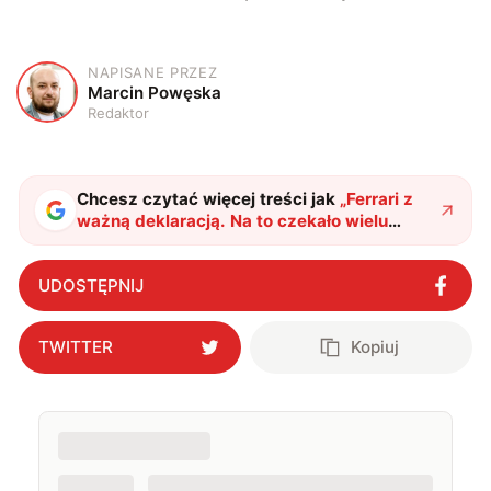
NAPISANE PRZEZ
M
Marcin Powęska
Redaktor
Chcesz czytać więcej treści jak
„
Ferrari z
ważną deklaracją. Na to czekało wielu
kierowców – i sam Lewis Hamilton!
"
?
UDOSTĘPNIJ
TWITTER
Kopiuj