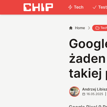
Tech
Tes
Home
Tec
Google
żaden 
takiej
Andrzej Libis
A
16.05.2025
|
Google Pixel 9 