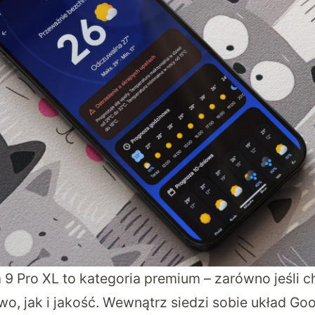
 9 Pro XL to kategoria premium – zarówno jeśli 
o, jak i jakość. Wewnątrz siedzi sobie układ Goo