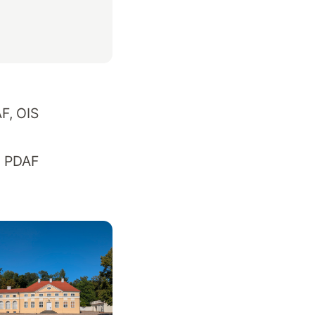
AF, OIS
el PDAF