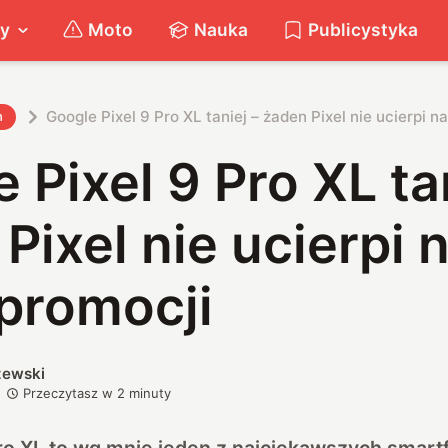
ty
Moto
Nauka
Publicystyka
Google Pixel 9 Pro XL taniej – żaden Pixel nie ucierpi na
h
 Pixel 9 Pro XL ta
Pixel nie ucierpi 
 promocji
zewski
Przeczytasz w
2
minuty
Pro XL to wg mnie jeden z najciekawszych smar