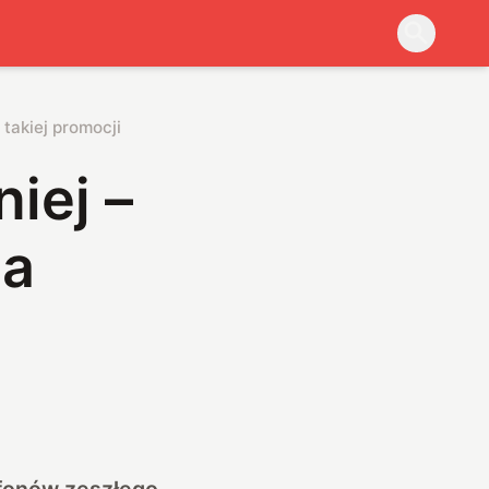
 takiej promocji
niej –
na
tfonów zeszłego