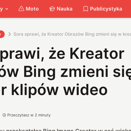
ty
Moto
Nauka
Publicystyka
Sora sprawi, że Kreator Obrazów Bing zmieni się w kre
h
prawi, że Kreator
ów Bing zmieni si
r klipów wideo
Przeczytasz w
2
minuty
hu przekształca Bing Image Creator w coś więk