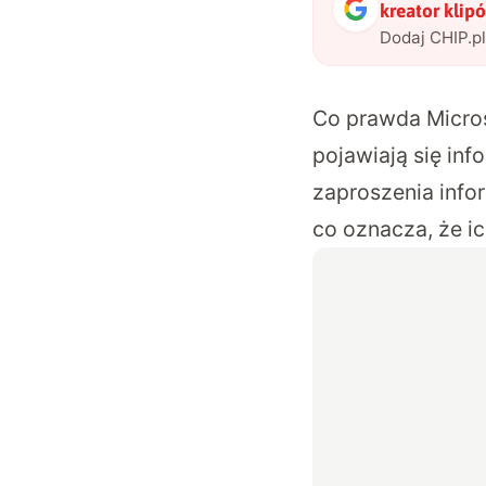
kreator klip
Dodaj CHIP.p
Co prawda Micros
pojawiają się in
zaproszenia info
co oznacza, że ic