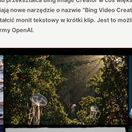
niają nowe narzędzie o nazwie “Bing Video Creat
ałcić monit tekstowy w krótki klip. Jest to możl
irmy OpenAI.