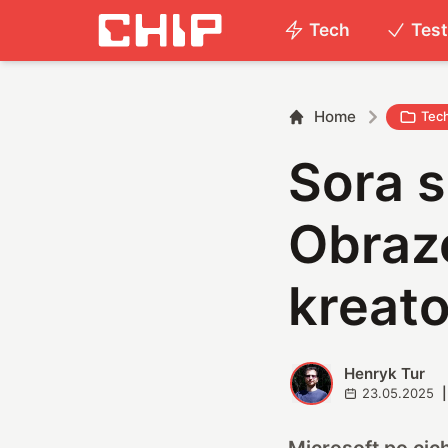
Tech
Tes
Home
Tec
Sora s
Obraz
kreato
Henryk Tur
H
23.05.2025
|
Microsoft po cic