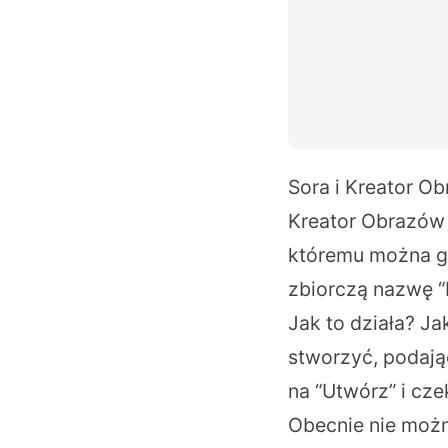
Sora i Kreator O
Kreator Obrazów 
któremu można g
zbiorczą nazwę “
Jak to działa? Ja
stworzyć, podając
na “Utwórz” i cze
Obecnie nie można