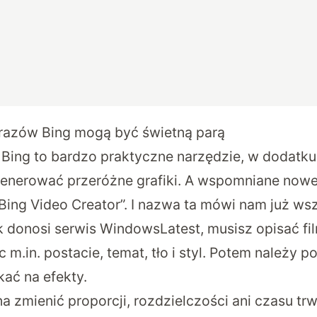
brazów Bing mogą być świetną parą
Bing to bardzo praktyczne narzędzie, w dodatku
enerować przeróżne grafiki. A wspomniane nowe
Bing Video Creator”. I nazwa ta mówi nam już ws
k donosi serwis WindowsLatest, musisz opisać fi
 m.in. postacie, temat, tło i styl. Potem należy p
kać na efekty.
 zmienić proporcji, rozdzielczości ani czasu trw