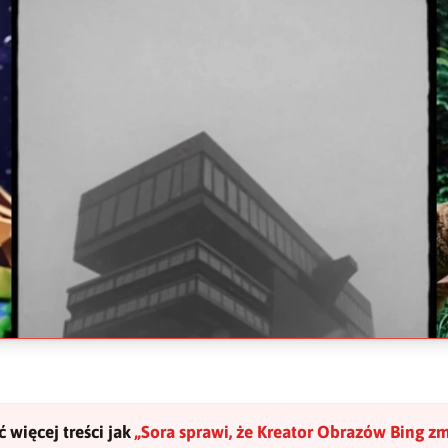
 więcej treści jak
„
Sora sprawi, że Kreator Obrazów Bing zm