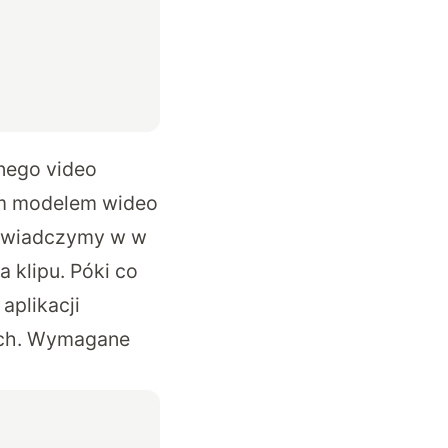
znego video
ym modelem wideo
uświadczymy w w
a klipu. Póki co
aplikacji
nych. Wymagane