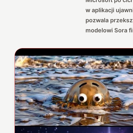
w aplikacji ujaw
pozwala przekszt
modelowi Sora f