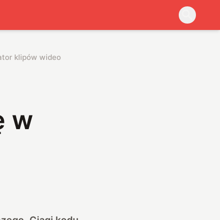
ator klipów wideo
ę w
szego. Ciągi kodu