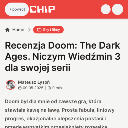
powrót
Home
Gry i filmy
Recenzja Doom: The Dark
Ages. Niczym Wiedźmin 3
dla swojej serii
Mateusz Łysoń
M
09.05.2025
|
9
min
Doom był dla mnie od zawsze grą, która
stawiała kawę na ławę. Prosta fabuła, liniowy
progres, okazjonalne ulepszenia postaci i
przede wszystkim przesiąknięty rozwałką