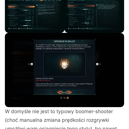
W domyśle nie jest to typowy boomer-shooter
(choć manualna zmiana prędkości rozgrywki
umożliwi wam osiągnięcie tego stylu), bo nawet